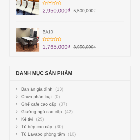
2,950,000
₫
5,500,000
₫
BA10
1,765,000
₫
3,950,000
₫
DANH MỤC SẢN PHẨM
Bàn ăn gia đình
(13)
Chưa phân loại
(0)
Ghế cafe cao cấp
(37)
Giường ngủ cao cấp
(42)
Kệ tivi
(29)
Tủ bếp cao cấp
(30)
Tủ Lavabo phòng tắm
(10)