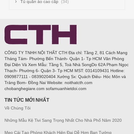
Tủ quần áo cao cấp
(34)
CÔNG TY TNHH NỘI THẤT CTH Địa chỉ: Tầng 2, 81 Cách Mạng
Tháng Tám- Phường Bến Thành- Quận 1- Tp HCM Văn Phòng
Đại Diện Và Xem Mẫu: Tầng 5, Toà Nhà SongDo 62A Phạm Ngọc
Thạch- Phường 6- Quận 3- Tp HCM MST: 0314109431 Hotline:
0909877111 - 0839020404 Xưởng Sx: Quách Điêu- Hóc Môn và
Trảng Bom- Đồng Nai Website: noithatcth.com
chobanghegiare.com sofamuanhietdoi.com
TIN TỨC MỚI NHẤT
Về Chúng Tôi
Những Mẫu Kệ Tivi Sang Trọng Nhất Cho Nhà Phố Năm 2020
Mẹo Cải Tạo Phòng Khách Hiện Đại Dễ Hơn Bạn Tưởng