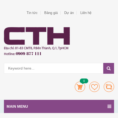
Tin tức
Bảng giá
Dự án
Liên hệ
0
MAIN MENU