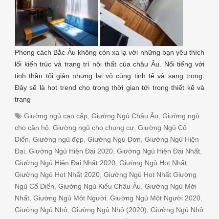
Phong cách Bắc Âu không còn xa lạ với những bạn yêu thích
lối kiến trúc và trang trí nội thất của châu Âu. Nổi tiếng với
tinh thần tối giản nhưng lại vô cùng tinh tế và sang trọng.
Đây sẽ là hot trend cho trong thời gian tới trong thiết kế và
trang
Giường ngủ cao cấp
,
Giường Ngủ Châu Âu
,
Giường ngủ
cho căn hộ
,
Giường ngủ cho chung cư
,
Giường Ngủ Cổ
Điển
,
Giường ngủ đẹp
,
Giường Ngủ Đơn
,
Giường Ngủ Hiện
Đại
,
Giường Ngủ Hiện Đại 2020
,
Giường Ngủ Hiện Đại Nhất
,
Giường Ngủ Hiện Đại Nhất 2020
,
Giường Ngủ Hot Nhất
,
Giường Ngủ Hot Nhất 2020
,
Giường Ngủ Hot Nhất Giường
Ngủ Cổ Điển
,
Giường Ngủ Kiểu Châu Âu
,
Giường Ngủ Mới
Nhất
,
Giường Ngủ Một Người
,
Giường Ngủ Một Người 2020
,
Giường Ngủ Nhỏ
,
Giường Ngủ Nhỏ (2020)
,
Giường Ngủ Nhỏ