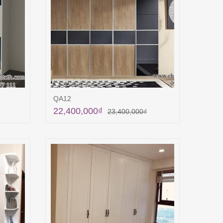
QA12
22,400,000
₫
23,400,000
₫
ng
Thêm vào giỏ hàng