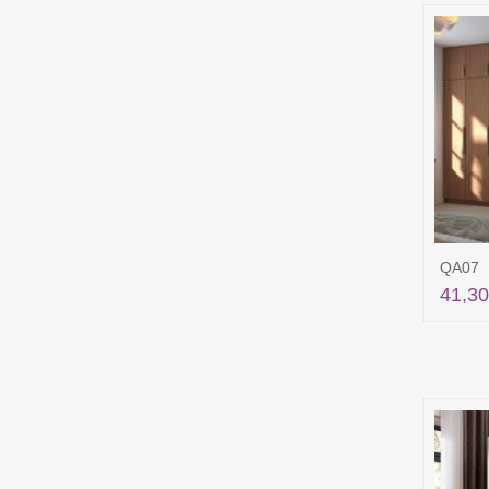
QA07
41,30