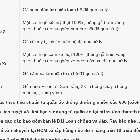
Gỗ xoan đào tự nhiên toàn bộ đã qua sử lý.
Mặt cánh gỗ sồi mỹ thật 100% ,thùng gỗ tràm vàng
ghép hoặc cao su ghép Verneer sồi đã qua sử lý
 Mỹ
Gỗ sồi mỹ tự nhiên toàn bộ đã qua sử lý.
Mặt cánh gỗ căm xe thật 100% ,thùng gỗ tràm vàng
ghép hoặc cao su ghép verneer căm xe đã qua sử lý .
 Xe
Gỗ căm xe tự nhiên toàn bộ đã qua sử lý.
a
Gỗ nhựa Picomat Sơn trắng 2K , chống cháy, chống
t
mối mọt, cong vênh
báo theo tiêu chuẩn tủ quần áo thông thường chiều sâu 600 (cách
i ích tuyệt vời khi bạn sử dụng tủ quần áo tại https://noithatcth.
ện cao cấp bao gồm bản lề Đài Loan chống va đập, Ray kéo nhẹ 
hí vận chuyển tại HCM và ráp hàng nếu đơn hàng trên 10 triệu đồ
nh 2 năm lỗi kỹ thuật từ nhà sản xuất.