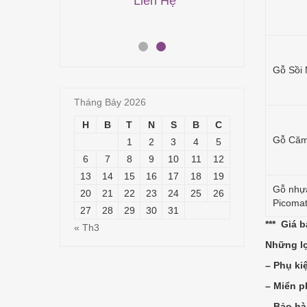
Liên Hệ
00,000
₫
50,000
₫
Gỗ Sồi
Tháng Bảy 2026
H
B
T
N
S
B
C
Gỗ Căm
1
2
3
4
5
6
7
8
9
10
11
12
13
14
15
16
17
18
19
Gỗ nhự
20
21
22
23
24
25
26
Picoma
27
28
29
30
31
*** Giá 
« Th3
Những lợ
– Phụ ki
– Miển p
– Bảo hà