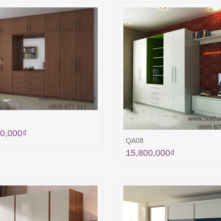
0,000
₫
QA08
Thêm vào giỏ hàng
15,800,000
₫
Thêm vào giỏ hà