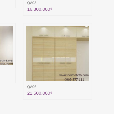
QA03
16,300,000
₫
ng
Thêm vào giỏ hàng
ng
QA06
21,500,000
₫
Thêm vào giỏ hàng