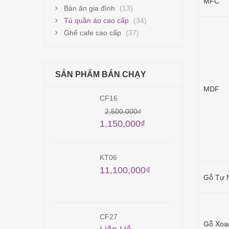
MFC
Bàn ăn gia đình
(13)
Tủ quần áo cao cấp
(34)
Ghế cafe cao cấp
(37)
SẢN PHẨM BÁN CHẠY
MDF
CF16
100,000
₫
2,500,000
₫
1,150,000
₫
KT06
00,000
₫
11,100,000
₫
Gỗ Tự 
1
CF27
Gỗ Xoa