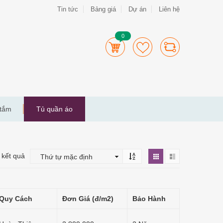
Tin tức
Bảng giá
Dự án
Liên hệ
0
 tắm
Tủ quần áo
 kết quả
Quy Cách
Đơn Giá (đ/m2)
Bảo Hành