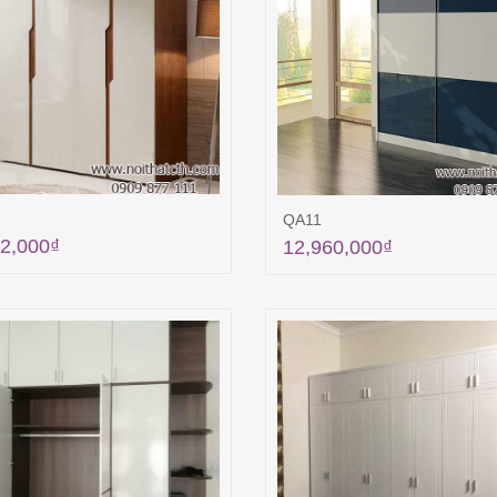
QA11
2,000
₫
12,960,000
₫
Thêm vào giỏ hàng
Thêm vào giỏ hà