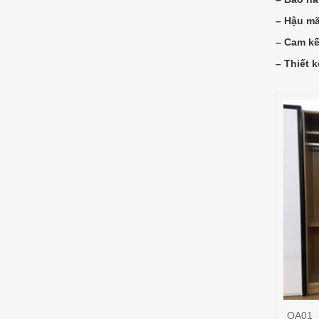
– Hậu mãi
– Cam kế
– Thiết 
QA01