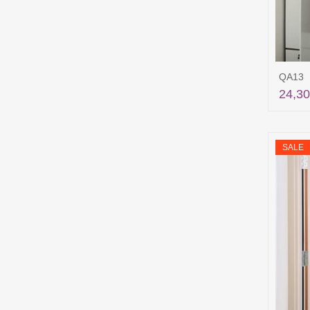
QA13
24,30
SALE