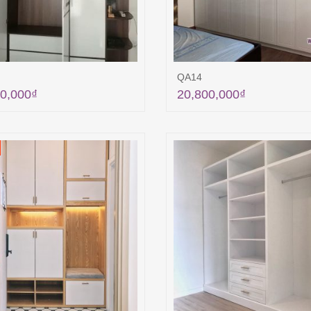
QA14
0,000
₫
20,800,000
₫
Thêm vào giỏ hàng
Thêm vào giỏ hà