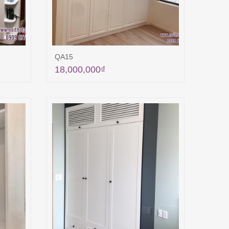
QA15
18,000,000
₫
ng
Thêm vào giỏ hàng