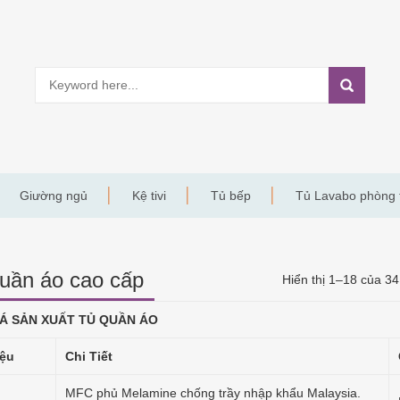
Giường ngủ
Kệ tivi
Tủ bếp
Tủ Lavabo phòng
uần áo cao cấp
Hiển thị 1–18 của 34
Á SẢN XUẤT TỦ QUẦN ÁO
iệu
Chi Tiết
MFC phủ Melamine chống trầy nhập khẩu Malaysia.