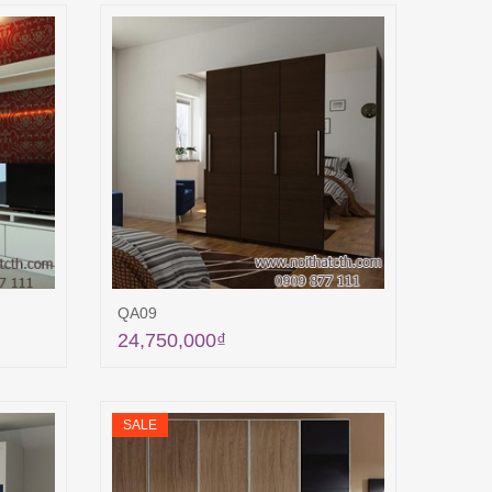
QA09
24,750,000
₫
ng
Thêm vào giỏ hàng
SALE