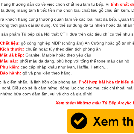
hàng thường đắn đo về việc chọn chất liệu làm tủ bếp. Vì
tính chất đ
ta đừng mang tâm lí tiếc tiền mà chọn loại chất liệu gỗ chịu ẩm kém. 
 ra khách hàng cũng thường quan tâm về các loại mặt đá bếp. Quan tr
trong thời gian dài sử dụng. Có thể sử dụng đá tự nhiên hoặc đá nhân 
 sản phẩm Tủ bếp của Nội thất CTH dựa trên các tiêu chí cụ thể như s
Chất liệu:
gỗ công nghiệp MDP (chống ẩm) An Cường hoặc gỗ tự nhiê
Kích thước:
chuẩn hoặc tùy theo diện tích phòng ăn
Mặt đá bếp:
Granite, Marble hoặc theo yêu cầu
Màu sắc:
phối màu đa dạng, phù hợp với tổng thể tone màu căn hộ
Phụ kiện:
cao cấp nhập khẩu như Ivan, Haffle, Hettich…
Bảo hành:
gỗ và phụ kiện theo hãng.
 là điểm nhấn, là linh hồn của phòng ăn.
Phối hợp hài hòa từ kiểu 
n nghi. Điều đó sẽ là cảm hứng, động lực cho các mẹ, các chị thoải má
a những bữa cơm đầm ấm, vui vẻ cho cả gia đình!
Xem thêm Những mẫu Tủ Bếp Arcylic Đ