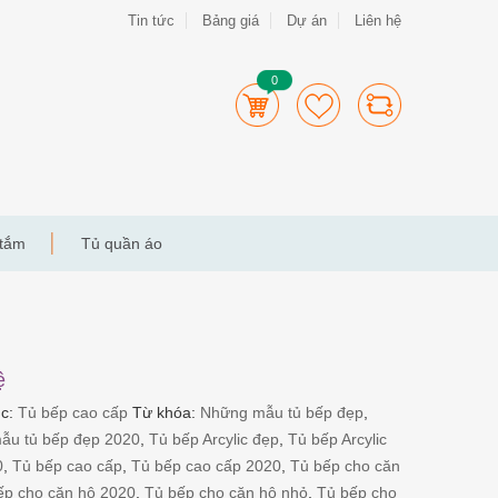
Tin tức
Bảng giá
Dự án
Liên hệ
0
 tắm
Tủ quần áo
0
ệ
ục:
Tủ bếp cao cấp
Từ khóa:
Những mẫu tủ bếp đẹp
,
ẫu tủ bếp đẹp 2020
,
Tủ bếp Arcylic đẹp
,
Tủ bếp Arcylic
0
,
Tủ bếp cao cấp
,
Tủ bếp cao cấp 2020
,
Tủ bếp cho căn
ếp cho căn hộ 2020
,
Tủ bếp cho căn hộ nhỏ
,
Tủ bếp cho