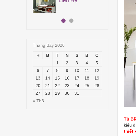
n Hệ
19,400,000
₫
Tháng Bảy 2026
H
B
T
N
S
B
C
1
2
3
4
5
6
7
8
9
10
11
12
13
14
15
16
17
18
19
20
21
22
23
24
25
26
27
28
29
30
31
« Th3
Tủ Bế
kiểu 
thiết