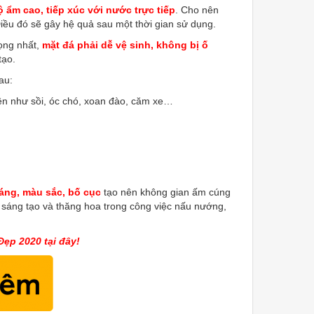
ộ ẩm cao, tiếp xúc với nước trực tiếp
. Cho nên
Điều đó sẽ gây hệ quả sau một thời gian sử dụng.
ọng nhất,
mặt đá phải dễ vệ sinh, không bị ố
tạo.
au:
n như sồi, óc chó, xoan đào, căm xe…
dáng, màu sắc, bố cục
tạo nên không gian ấm cúng
i sáng tạo và thăng hoa trong công việc nấu nướng,
ẹp 2020 tại đây!