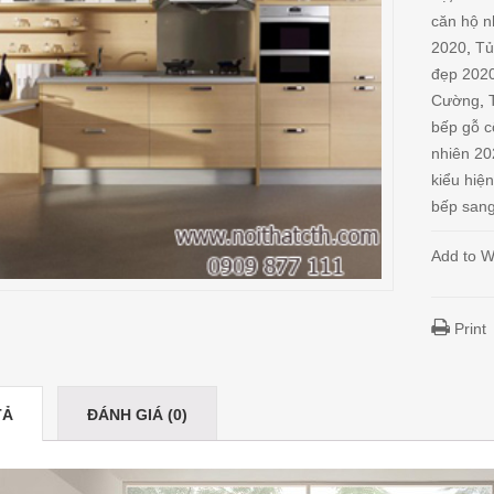
căn hộ 
2020
,
Tủ
đẹp 202
Cường
,
bếp gỗ c
nhiên 2
kiểu hiện
bếp sang
Add to Wi
Print
TẢ
ĐÁNH GIÁ (0)