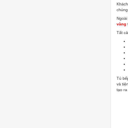
Khách 
chúng 
Ngoài
vàng
Tất cả
Tủ bếp
và tiệ
tạo r