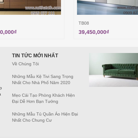
TB08
0,000
₫
39,450,000
₫
Thêm vào giỏ hàng
Thêm vào giỏ hà
TIN TỨC MỚI NHẤT
Về Chúng Tôi
Những Mẫu Kệ Tivi Sang Trọng
Nhất Cho Nhà Phố Năm 2020
p
à
Mẹo Cải Tạo Phòng Khách Hiện
Đại Dễ Hơn Bạn Tưởng
Những Mẫu Tủ Quần Áo Hiện Đại
Nhất Cho Chung Cư