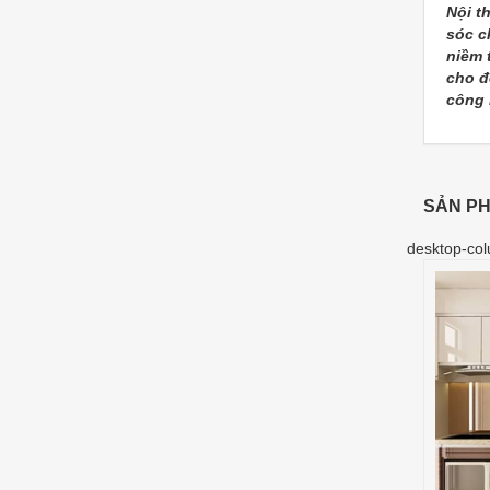
Nội t
sóc c
niềm 
cho đ
công 
SẢN PH
desktop-col