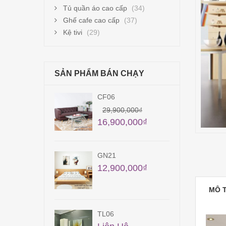
Tủ quần áo cao cấp
(34)
Ghế cafe cao cấp
(37)
Kệ tivi
(29)
SẢN PHẨM BÁN CHẠY
TB06
56,150,000
₫
900,000
₫
900,000
₫
1
TB31
900,000
₫
Liên Hệ
MÔ 
QA25