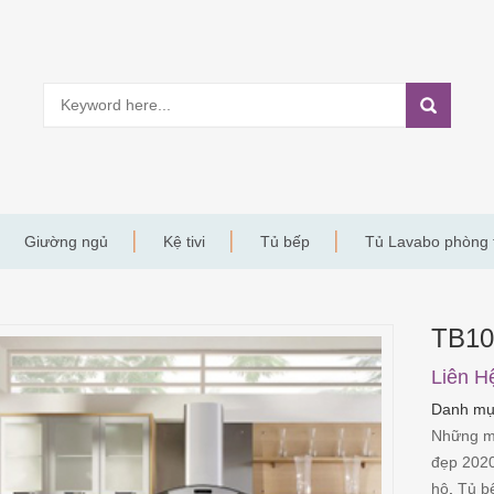
Giường ngủ
Kệ tivi
Tủ bếp
Tủ Lavabo phòng
TB1
Liên H
Danh m
Những m
đẹp 202
hộ
,
Tủ b