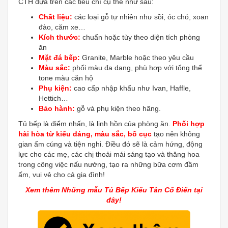
CTH dựa trên các tiêu chí cụ thể như sau:
Chất liệu:
các loại gỗ tự nhiên như sồi, óc chó, xoan
đào, căm xe…
Kích thước:
chuẩn hoặc tùy theo diện tích phòng
ăn
Mặt đá bếp:
Granite, Marble hoặc theo yêu cầu
Màu sắc:
phối màu đa dạng, phù hợp với tổng thể
tone màu căn hộ
Phụ kiện:
cao cấp nhập khẩu như Ivan, Haffle,
Hettich…
Bảo hành:
gỗ và phụ kiện theo hãng.
Tủ bếp là điểm nhấn, là linh hồn của phòng ăn.
Phối hợp
hài hòa từ kiểu dáng, màu sắc, bố cục
tạo nên không
gian ấm cúng và tiện nghi. Điều đó sẽ là cảm hứng, động
lực cho các mẹ, các chị thoải mái sáng tạo và thăng hoa
trong công việc nấu nướng, tạo ra những bữa cơm đầm
ấm, vui vẻ cho cả gia đình!
Xem thêm Những mẫu Tủ Bếp Kiểu Tân Cổ Điển tại
đây!