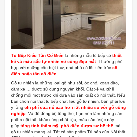
Tủ Bếp Kiểu Tân Cổ Điển
là những mẫu tủ bếp có
thiết
kế và màu sắc tự nhiên vô cùng đẹp mắt
. Thường phù
hợp với những căn biệt thự, nhà phố có lối kiến trúc
cổ
điển hoặc tân cổ điển
.
Gỗ tự nhiên là những loại gỗ như sồi, óc chó, xoan đào,
căm xe … được sử dụng nguyên khối. Cắt xẻ và xử lí
chống mối mọt trước khi đưa vào sản xuất đồ nội thất. Nếu
bạn chọn nội thất tủ bếp chất liệu gỗ tự nhiên, bạn phải lưu
ý rằng
chi phí của nó cao hơn rất nhiều so với gỗ công
nghiệp
. Và để đồng bộ tổng thể, bạn nên làm những sản
phẩm nội thất khác cùng chất liệu, màu sắc. Việc này
giúp
tăng tính thẩm mỹ, phô diễn được sự bề thế
mà
gỗ tự nhiên mang lại. Tất cả sản phẩm Tủ bếp của Nội thất