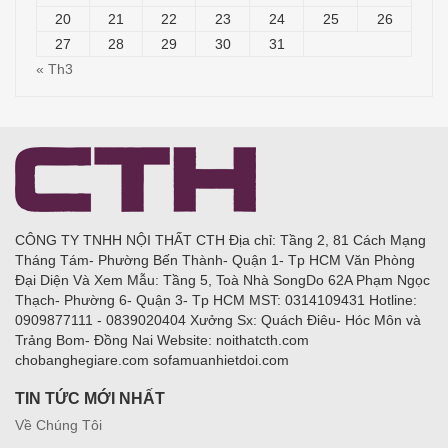
20
21
22
23
24
25
26
27
28
29
30
31
« Th3
CÔNG TY TNHH NỘI THẤT CTH Địa chỉ: Tầng 2, 81 Cách Mạng
Tháng Tám- Phường Bến Thành- Quận 1- Tp HCM Văn Phòng
Đại Diện Và Xem Mẫu: Tầng 5, Toà Nhà SongDo 62A Phạm Ngọc
Thạch- Phường 6- Quận 3- Tp HCM MST: 0314109431 Hotline:
0909877111 - 0839020404 Xưởng Sx: Quách Điêu- Hóc Môn và
Trảng Bom- Đồng Nai Website: noithatcth.com
chobanghegiare.com sofamuanhietdoi.com
TIN TỨC MỚI NHẤT
Về Chúng Tôi