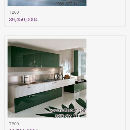
TB08
39,450,000
₫
Thêm vào giỏ hàng
TB09