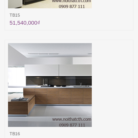
TB15
51,540,000
₫
Thêm vào giỏ hàng
TB16