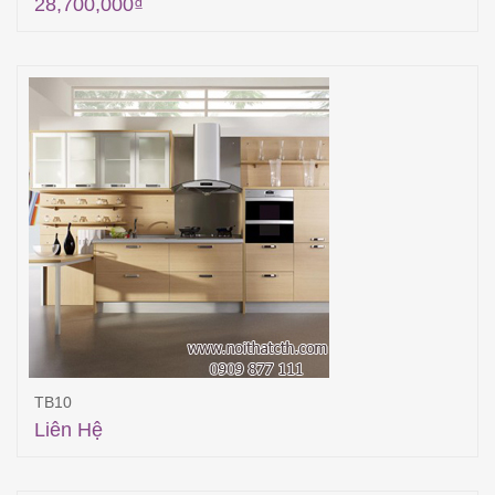
28,700,000
₫
Thêm vào giỏ hàng
TB10
Liên Hệ
Đọc tiếp