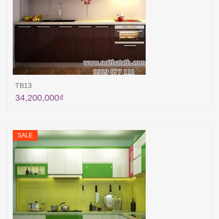
TB13
34,200,000
₫
Thêm vào giỏ hàng
SALE