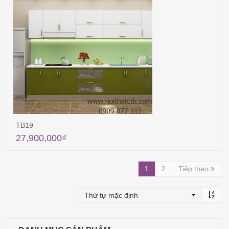
TB19
27,900,000
₫
Thêm vào giỏ hàng
1
2
Tiếp theo