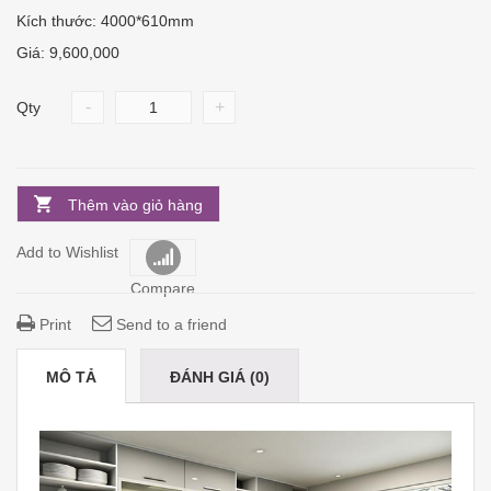
Kích thước: 4000*610mm
Giá: 9,600,000
-
+
Qty
Thêm vào giỏ hàng
Add to Wishlist
Compare
Print
Send to a friend
MÔ TẢ
ĐÁNH GIÁ (0)