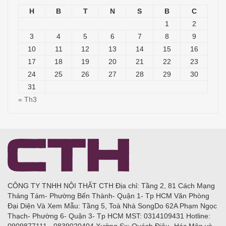
H
B
T
N
S
B
C
1
2
3
4
5
6
7
8
9
10
11
12
13
14
15
16
17
18
19
20
21
22
23
24
25
26
27
28
29
30
31
« Th3
CÔNG TY TNHH NỘI THẤT CTH Địa chỉ: Tầng 2, 81 Cách Mạng
Tháng Tám- Phường Bến Thành- Quận 1- Tp HCM Văn Phòng
Đại Diện Và Xem Mẫu: Tầng 5, Toà Nhà SongDo 62A Phạm Ngọc
Thạch- Phường 6- Quận 3- Tp HCM MST: 0314109431 Hotline:
0909877111 - 0839020404 Xưởng Sx: Quách Điêu- Hóc Môn và