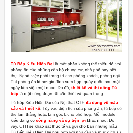
Tủ Bếp Kiểu Hiện Đại
là một phần không thể thiếu đối với
phòng ăn của những căn hộ chung cư, nhà phố hay biệt
thự. Ngoài việc phải trang trí cho phòng khách, phòng ngủ.
Thì phòng ăn là nơi gia đình sum họp, quây quần sau một
ngày làm việc mệt nhọc. Do đó,
thiết kế và thi công Tủ
bếp
là một công đoạn rất cần thiết và quan trọng.
Tủ Bếp Kiểu Hiện Đại của Nội thất CTH
đa dạng về màu
sắc và thiết kế
. Tùy vào diện tích của phòng ăn, tủ bếp có
thể làm thẳng hoặc làm góc L cho phù hợp. Mỗi module,
kiểu dáng có
công năng và sự tiện lợi
khác nhau. Do
vậy, CTH sẽ khảo sát thực tế và gửi cho bạn những mẫu
Tủ Bếp Kiểu Hiện Đại phù hợp với nhu cầu và mục đích sử