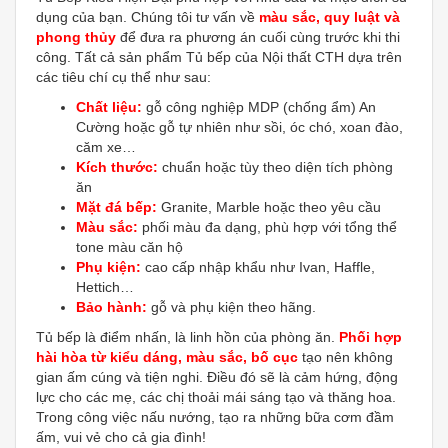
dụng của bạn. Chúng tôi tư vấn về
màu sắc, quy luật và
phong thủy
để đưa ra phương án cuối cùng trước khi thi
công. Tất cả sản phẩm Tủ bếp của Nội thất CTH dựa trên
các tiêu chí cụ thể như sau:
Chất liệu:
gỗ công nghiệp MDP (chống ẩm) An
Cường hoặc gỗ tự nhiên như sồi, óc chó, xoan đào,
căm xe…
Kích thước:
chuẩn hoặc tùy theo diện tích phòng
ăn
Mặt đá bếp:
Granite, Marble hoặc theo yêu cầu
Màu sắc:
phối màu đa dạng, phù hợp với tổng thể
tone màu căn hộ
Phụ kiện:
cao cấp nhập khẩu như Ivan, Haffle,
Hettich…
Bảo hành:
gỗ và phụ kiện theo hãng.
Tủ bếp là điểm nhấn, là linh hồn của phòng ăn.
Phối hợp
hài hòa từ kiểu dáng, màu sắc, bố cục
tạo nên không
gian ấm cúng và tiện nghi. Điều đó sẽ là cảm hứng, động
lực cho các mẹ, các chị thoải mái sáng tạo và thăng hoa.
Trong công việc nấu nướng, tạo ra những bữa cơm đầm
ấm, vui vẻ cho cả gia đình!