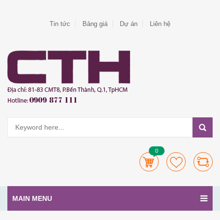
Tin tức
Bảng giá
Dự án
Liên hệ
0
MAIN MENU