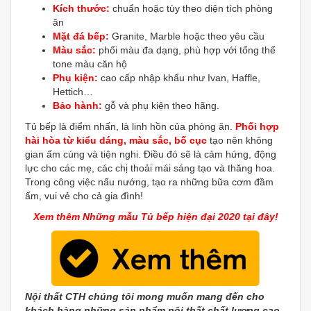
Kích thước:
chuẩn hoặc tùy theo diện tích phòng
ăn
Mặt đá bếp:
Granite, Marble hoặc theo yêu cầu
Màu sắc:
phối màu đa dạng, phù hợp với tổng thể
tone màu căn hộ
Phụ kiện:
cao cấp nhập khẩu như Ivan, Haffle,
Hettich…
Bảo hành:
gỗ và phụ kiện theo hãng.
Tủ bếp là điểm nhấn, là linh hồn của phòng ăn.
Phối hợp
hài hòa từ kiểu dáng, màu sắc, bố cục
tạo nên không
gian ấm cúng và tiện nghi. Điều đó sẽ là cảm hứng, động
lực cho các mẹ, các chị thoải mái sáng tạo và thăng hoa.
Trong công việc nấu nướng, tạo ra những bữa cơm đầm
ấm, vui vẻ cho cả gia đình!
Xem thêm Những mẫu Tủ bếp hiện đại 2020 tại đây!
Nội thất CTH chúng tôi mong muốn mang đến cho
khách hàng những sản phẩm nội thất chất lượng cao.