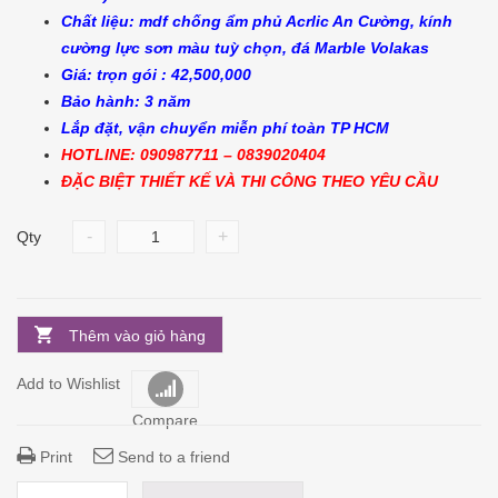
Chất liệu: mdf chống ẩm phủ Acrlic An Cường, kính
cường lực sơn màu tuỳ chọn, đá Marble Volakas
Giá: trọn gói : 42,500,000
Bảo hành: 3 năm
Lắp đặt, vận chuyển miễn phí toàn TP HCM
HOTLINE: 090987711 – 0839020404
ĐẶC BIỆT THIẾT KẾ VÀ THI CÔNG THEO YÊU CẦU
-
+
Qty
Thêm vào giỏ hàng
Add to Wishlist
Compare
Print
Send to a friend