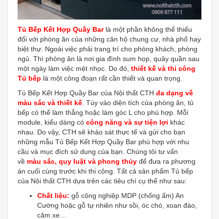
Tủ Bếp Kết Hợp Quầy Bar
là một phần không thể thiếu
đối với phòng ăn của những căn hộ chung cư, nhà phố hay
biệt thự. Ngoài việc phải trang trí cho phòng khách, phòng
ngủ. Thì phòng ăn là nơi gia đình sum họp, quây quần sau
một ngày làm việc mệt nhọc. Do đó,
thiết kế và thi công
Tủ bếp
là một công đoạn rất cần thiết và quan trọng.
Tủ Bếp Kết Hợp Quầy Bar của Nội thất CTH
đa dạng về
màu sắc và thiết kế
. Tùy vào diện tích của phòng ăn, tủ
bếp có thể làm thẳng hoặc làm góc L cho phù hợp. Mỗi
module, kiểu dáng có
công năng và sự tiện lợi
khác
nhau. Do vậy, CTH sẽ khảo sát thực tế và gửi cho bạn
những mẫu Tủ Bếp Kết Hợp Quầy Bar phù hợp với nhu
cầu và mục đích sử dụng của bạn. Chúng tôi tư vấn
về
màu sắc, quy luật và phong thủy
để đưa ra phương
án cuối cùng trước khi thi công. Tất cả sản phẩm Tủ bếp
của Nội thất CTH dựa trên các tiêu chí cụ thể như sau:
Chất liệu:
gỗ công nghiệp MDP (chống ẩm) An
Cường hoặc gỗ tự nhiên như sồi, óc chó, xoan đào,
căm xe…