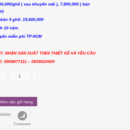
50,000/ghế ( sau khuyến mãi ), 7,800,000 ( bàn
m)
 bàn 4 ghế: 19,600,000
h 10 năm
yển miễn phí TP HCM
T: NHẬN SẢN XUẤT THE0 THIẾT KẾ VÀ YÊU CẦU
: 0909877111 – 0839020404
-
+
hêm vào giỏ hàng
shlist
Compare