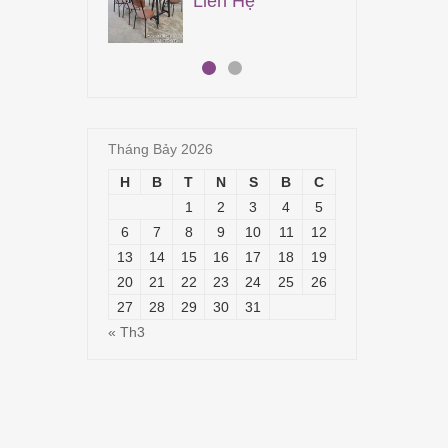
n Hệ
15,300,000
₫
Tháng Bảy 2026
H
B
T
N
S
B
C
1
2
3
4
5
6
7
8
9
10
11
12
13
14
15
16
17
18
19
20
21
22
23
24
25
26
27
28
29
30
31
« Th3