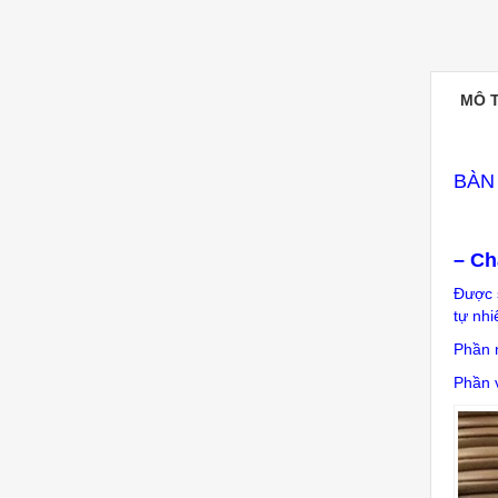
MÔ 
BÀN
– Ch
Được 
tự nhi
Phần 
Phần v