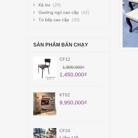
Kệ tivi
(29)
Giường ngủ cao cấp
(42)
Tủ bếp cao cấp
(30)
SẢN PHẨM BÁN CHẠY
TB12
28,700,000
₫
00,000
₫
50,000
₫
KT15
50,000
₫
5,400,000
₫
QA31