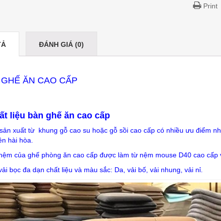
Print
TẢ
ĐÁNH GIÁ (0)
 GHẾ ĂN CAO CẤP
ất liệu bàn ghế ăn cao cấp
sản xuất từ khung gỗ cao su hoặc gỗ sồi cao cấp có nhiều ưu điểm nh
ên hài hòa.
nệm của ghế phòng ăn cao cấp được làm từ nệm mouse D40 cao cấp v
ải bọc đa dạn chất liệu và màu sắc: Da, vải bố, vải nhung, vải nỉ.