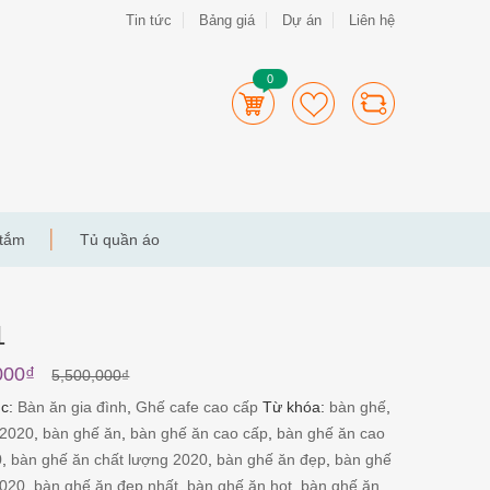
Tin tức
Bảng giá
Dự án
Liên hệ
0
 tắm
Tủ quần áo
1
000
₫
5,500,000
₫
ục:
Bàn ăn gia đình
,
Ghế cafe cao cấp
Từ khóa:
bàn ghế
,
 2020
,
bàn ghế ăn
,
bàn ghế ăn cao cấp
,
bàn ghế ăn cao
0
,
bàn ghế ăn chất lượng 2020
,
bàn ghế ăn đẹp
,
bàn ghế
2020
,
bàn ghế ăn đẹp nhất
,
bàn ghế ăn hot
,
bàn ghế ăn