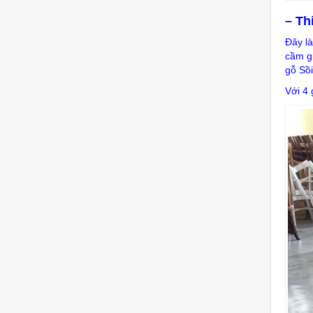
– Th
Đây l
cầm gh
gỗ Sồi
Với 4