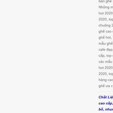
bàn ghế 
Những m
hot 2020
2020
,
to
chuộng 
ghế cao
ghế hot
,
mẫu ghế
cafe đẹp
cấp
,
top
các mẫu
hot 2020
2020
,
to
hàng ca
ghế ưa 
Chất Li
cao cấp
bố, nhu