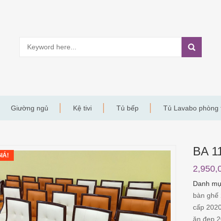
Giường ngủ
Kệ tivi
Tủ bếp
Tủ Lavabo phòng
BA 1
IÁ!
2,950,
Danh m
bàn ghế
cấp 202
ăn đẹp 