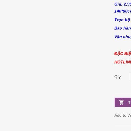
Giá: 2,9
140*80c
Trọn bộ
Bảo hàn
Vận chu
ĐẶC BIỆ
HOTLINE
Qty
T
Add to Wi