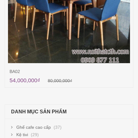
BA02
54,000,000
₫
80,000,000
₫
Thêm vào giỏ hàng
DANH MỤC SẢN PHẨM
Ghế cafe cao cấp
(37)
Kệ tivi
(29)