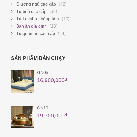
Giường ngủ cao cấp
(42)
Tủ bếp cao cấp
(30)
Tủ Lavabo phòng tắm
(10)
Bàn ăn gia đình
(13)
Tủ quần áo cao cấp
(34)
SẢN PHẨM BÁN CHẠY
QA11
12,960,000
₫
TB29
24,000,000
₫
35,000,000
₫