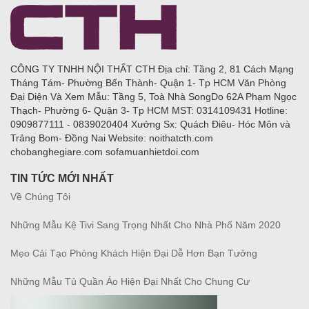
CÔNG TY TNHH NỘI THẤT CTH Địa chỉ: Tầng 2, 81 Cách Mạng
Tháng Tám- Phường Bến Thành- Quận 1- Tp HCM Văn Phòng
Đại Diện Và Xem Mẫu: Tầng 5, Toà Nhà SongDo 62A Phạm Ngọc
Thạch- Phường 6- Quận 3- Tp HCM MST: 0314109431 Hotline:
0909877111 - 0839020404 Xưởng Sx: Quách Điêu- Hóc Môn và
Trảng Bom- Đồng Nai Website: noithatcth.com
chobanghegiare.com sofamuanhietdoi.com
TIN TỨC MỚI NHẤT
Về Chúng Tôi
Những Mẫu Kệ Tivi Sang Trọng Nhất Cho Nhà Phố Năm 2020
Mẹo Cải Tạo Phòng Khách Hiện Đại Dễ Hơn Bạn Tưởng
Những Mẫu Tủ Quần Áo Hiện Đại Nhất Cho Chung Cư