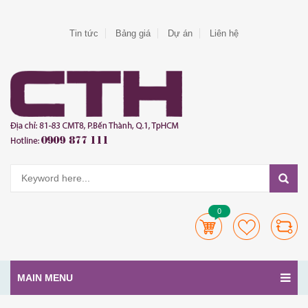
Tin tức
Bảng giá
Dự án
Liên hệ
0
MAIN MENU