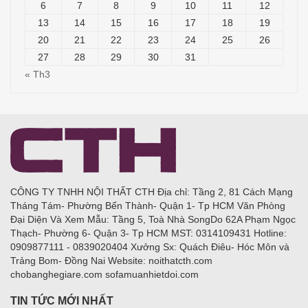
6
7
8
9
10
11
12
13
14
15
16
17
18
19
20
21
22
23
24
25
26
27
28
29
30
31
« Th3
CÔNG TY TNHH NỘI THẤT CTH Địa chỉ: Tầng 2, 81 Cách Mạng
Tháng Tám- Phường Bến Thành- Quận 1- Tp HCM Văn Phòng
Đại Diện Và Xem Mẫu: Tầng 5, Toà Nhà SongDo 62A Phạm Ngọc
Thạch- Phường 6- Quận 3- Tp HCM MST: 0314109431 Hotline:
0909877111 - 0839020404 Xưởng Sx: Quách Điêu- Hóc Môn và
Trảng Bom- Đồng Nai Website: noithatcth.com
chobanghegiare.com sofamuanhietdoi.com
TIN TỨC MỚI NHẤT