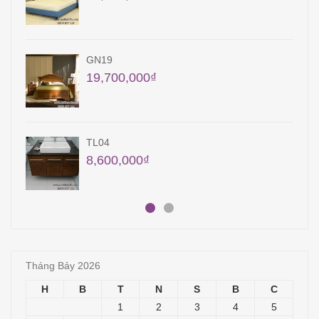
TB29
24,000,000
₫
35,000,000
₫
QA23
18,000,000
₫
Tháng Bảy 2026
H
B
T
N
S
B
C
1
2
3
4
5