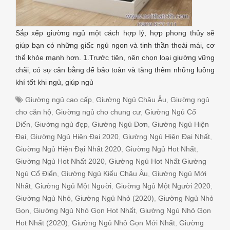
Sắp xếp giường ngủ một cách hợp lý, hợp phong thủy sẽ
giúp bạn có những giấc ngủ ngon và tinh thần thoải mái, cơ
thể khỏe mạnh hơn. 1.Trước tiên, nên chọn loại giường vững
chãi, có sự cân bằng để bảo toàn và tăng thêm những luồng
khí tốt khi ngủ, giúp ngủ
Giường ngủ cao cấp
,
Giường Ngủ Châu Âu
,
Giường ngủ
cho căn hộ
,
Giường ngủ cho chung cư
,
Giường Ngủ Cổ
Điển
,
Giường ngủ đẹp
,
Giường Ngủ Đơn
,
Giường Ngủ Hiện
Đại
,
Giường Ngủ Hiện Đại 2020
,
Giường Ngủ Hiện Đại Nhất
,
Giường Ngủ Hiện Đại Nhất 2020
,
Giường Ngủ Hot Nhất
,
Giường Ngủ Hot Nhất 2020
,
Giường Ngủ Hot Nhất Giường
Ngủ Cổ Điển
,
Giường Ngủ Kiểu Châu Âu
,
Giường Ngủ Mới
Nhất
,
Giường Ngủ Một Người
,
Giường Ngủ Một Người 2020
,
Giường Ngủ Nhỏ
,
Giường Ngủ Nhỏ (2020)
,
Giường Ngủ Nhỏ
Gọn
,
Giường Ngủ Nhỏ Gọn Hot Nhất
,
Giường Ngủ Nhỏ Gọn
Hot Nhất (2020)
,
Giường Ngủ Nhỏ Gọn Mới Nhất
,
Giường