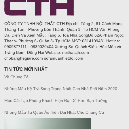
CÔNG TY TNHH NỘI THẤT CTH Địa chỉ: Tầng 2, 81 Cách Mạng
Tháng Tám- Phường Bến Thành- Quận 1- Tp HCM Văn Phòng
Đại Diện Và Xem Mẫu: Tầng 5, Toà Nhà SongDo 62A Phạm Ngọc
Thạch- Phường 6- Quận 3- Tp HCM MST: 0314109431 Hotline:
0909877111 - 0839020404 Xưởng Sx: Quách Điêu- Hóc Môn và
Trảng Bom- Đồng Nai Website: noithatcth.com
chobanghegiare.com sofamuanhietdoi.com
TIN TỨC MỚI NHẤT
Về Chúng Tôi
Những Mẫu Kệ Tivi Sang Trọng Nhất Cho Nhà Phố Năm 2020
Mẹo Cải Tạo Phòng Khách Hiện Đại Dễ Hơn Bạn Tưởng
Những Mẫu Tủ Quần Áo Hiện Đại Nhất Cho Chung Cư