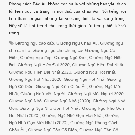
Phong cách Bắc Âu không còn xa lạ với những bạn yêu thích
lối kiến trúc và trang trí nội thất của châu Âu. Nổi tiếng với
tinh thần tối giản nhưng lại vô cùng tinh tế và sang trọng.
Đây sẽ là hot trend cho trong thời gian tới trong thiết kế và
trang
Giường ngủ cao cấp
,
Giường Ngủ Châu Âu
,
Giường ngủ
cho căn hộ
,
Giường ngủ cho chung cư
,
Giường Ngủ Cổ
Điển
,
Giường ngủ đẹp
,
Giường Ngủ Đơn
,
Giường Ngủ Hiện
Đại
,
Giường Ngủ Hiện Đại 2020
,
Giường Ngủ Hiện Đại Nhất
,
Giường Ngủ Hiện Đại Nhất 2020
,
Giường Ngủ Hot Nhất
,
Giường Ngủ Hot Nhất 2020
,
Giường Ngủ Hot Nhất Giường
Ngủ Cổ Điển
,
Giường Ngủ Kiểu Châu Âu
,
Giường Ngủ Mới
Nhất
,
Giường Ngủ Một Người
,
Giường Ngủ Một Người 2020
,
Giường Ngủ Nhỏ
,
Giường Ngủ Nhỏ (2020)
,
Giường Ngủ Nhỏ
Gọn
,
Giường Ngủ Nhỏ Gọn Hot Nhất
,
Giường Ngủ Nhỏ Gọn
Hot Nhất (2020)
,
Giường Ngủ Nhỏ Gọn Mới Nhất
,
Giường
Ngủ Nhỏ Gọn Mới Nhất (2020)
,
Giường Ngủ Phong Cách
Châu Âu
,
Giường Ngủ Tân Cổ Điển
,
Giường Ngủ Tân Cổ