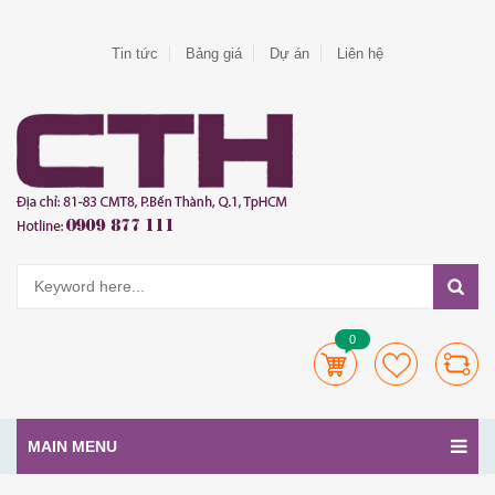
Tin tức
Bảng giá
Dự án
Liên hệ
0
MAIN MENU