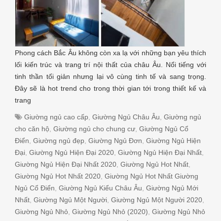
Phong cách Bắc Âu không còn xa lạ với những bạn yêu thích
lối kiến trúc và trang trí nội thất của châu Âu. Nổi tiếng với
tinh thần tối giản nhưng lại vô cùng tinh tế và sang trọng.
Đây sẽ là hot trend cho trong thời gian tới trong thiết kế và
trang
Giường ngủ cao cấp
,
Giường Ngủ Châu Âu
,
Giường ngủ
cho căn hộ
,
Giường ngủ cho chung cư
,
Giường Ngủ Cổ
Điển
,
Giường ngủ đẹp
,
Giường Ngủ Đơn
,
Giường Ngủ Hiện
Đại
,
Giường Ngủ Hiện Đại 2020
,
Giường Ngủ Hiện Đại Nhất
,
Giường Ngủ Hiện Đại Nhất 2020
,
Giường Ngủ Hot Nhất
,
Giường Ngủ Hot Nhất 2020
,
Giường Ngủ Hot Nhất Giường
Ngủ Cổ Điển
,
Giường Ngủ Kiểu Châu Âu
,
Giường Ngủ Mới
Nhất
,
Giường Ngủ Một Người
,
Giường Ngủ Một Người 2020
,
Giường Ngủ Nhỏ
,
Giường Ngủ Nhỏ (2020)
,
Giường Ngủ Nhỏ