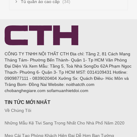
Tủ quần áo cao cấp
(34)
CÔNG TY TNHH NỘI THẤT CTH Địa chỉ: Tầng 2, 81 Cách Mạng
Tháng Tám- Phường Bến Thành- Quận 1- Tp HCM Văn Phòng
Đại Diện Và Xem Mẫu: Tầng 5, Toà Nhà SongDo 62A Phạm Ngọc
Thạch- Phường 6- Quận 3- Tp HCM MST: 0314109431 Hotline:
0909877111 - 0839020404 Xưởng Sx: Quách Điêu- Hóc Môn và
Trảng Bom- Đồng Nai Website: noithatcth.com
chobanghegiare.com sofamuanhietdoi.com
TIN TỨC MỚI NHẤT
Về Chúng Tôi
Những Mẫu Kệ Tivi Sang Trọng Nhất Cho Nhà Phố Năm 2020
Mẹo Cải Tạo Phòng Khách Hiện Đại Dễ Hơn Bạn Tưởng