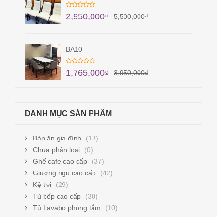
2,950,000
₫
5,500,000
₫
BA10
1,765,000
₫
3,950,000
₫
DANH MỤC SẢN PHẨM
Bàn ăn gia đình
(13)
Chưa phân loại
(0)
Ghế cafe cao cấp
(37)
Giường ngủ cao cấp
(42)
Kệ tivi
(29)
Tủ bếp cao cấp
(30)
Tủ Lavabo phòng tắm
(10)