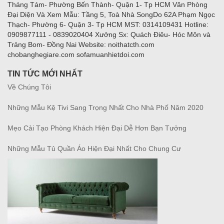
Tháng Tám- Phường Bến Thành- Quận 1- Tp HCM Văn Phòng
Đại Diện Và Xem Mẫu: Tầng 5, Toà Nhà SongDo 62A Phạm Ngọc
Thạch- Phường 6- Quận 3- Tp HCM MST: 0314109431 Hotline:
0909877111 - 0839020404 Xưởng Sx: Quách Điêu- Hóc Môn và
Trảng Bom- Đồng Nai Website: noithatcth.com
chobanghegiare.com sofamuanhietdoi.com
TIN TỨC MỚI NHẤT
Về Chúng Tôi
Những Mẫu Kệ Tivi Sang Trọng Nhất Cho Nhà Phố Năm 2020
Mẹo Cải Tạo Phòng Khách Hiện Đại Dễ Hơn Bạn Tưởng
Những Mẫu Tủ Quần Áo Hiện Đại Nhất Cho Chung Cư