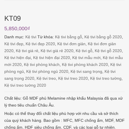
KT09
5,850,000
₫
Danh mục:
Kệ tivi
Từ khóa:
Kệ tivi bằng gỗ
,
Kệ tivi bằng gỗ 2020
,
Kệ tivi đẹp
,
Kệ tivi đẹp 2020
,
Kệ tivi đơn giản
,
Kệ tivi đơn giản
2020
,
Kệ tivi giá rẻ
,
Kệ tivi giá rẻ 2020
,
Kệ tivi gỗ
,
Kệ tivi gỗ 2020
,
Kệ tivi hiện đại
,
Kệ tivi hiện đại 2020
,
Kệ tivi mẫu mới
,
Kệ tivi mẫu
mới 2020
,
Kệ tivi phòng khách
,
Kệ tivi phòng khách 2020
,
Kệ tivi
phòng ngủ
,
Kệ tivi phòng ngủ 2020
,
Kệ tivi sang trọng
,
Kệ tivi
sang trọng 2020
,
Kệ tivi treo
,
Kệ tivi treo 2020
,
Kệ tivi treo tường
,
Kệ tivi treo tường 2020
Chất liệu: Gỗ MDF phủ Melamine nhập khẩu Malaysia đã qua xử
lý theo tiêu chuẩn Châu Âu.
Hoặc có thể thay đổi chất liệu phù hợp với nhu cầu và sở thích
của quý khách hàng. Bao gồm : MFC, MFC chống ẩm, MDF, MDF
chống ẩm, HDF siêu chống ẩm, CDF, và các loại gỗ tự nhiên.