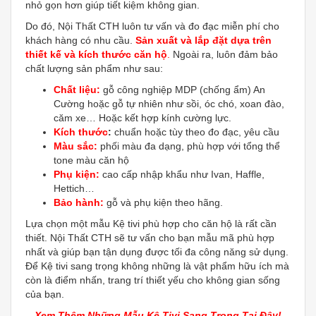
nhỏ gọn hơn giúp tiết kiệm không gian.
Do đó, Nội Thất CTH luôn tư vấn và đo đạc miễn phí cho
khách hàng có nhu cầu.
Sản xuất và lắp đặt dựa trên
thiết kế và kích thước căn hộ
.
Ngoài ra, luôn đảm bảo
chất lượng sản phẩm như sau:
Chất liệu:
gỗ công nghiệp MDP (chống ẩm) An
Cường hoặc gỗ tự nhiên như sồi, óc chó, xoan đào,
căm xe… Hoặc kết hợp kính cường lực.
Kích thước
:
chuẩn hoặc tùy theo đo đạc, yêu cầu
Màu sắc:
phối màu đa dạng, phù hợp với tổng thể
tone màu căn hộ
Phụ kiện:
cao cấp nhập khẩu như Ivan, Haffle,
Hettich…
Bảo hành:
gỗ và phụ kiện theo hãng.
Lựa chọn một mẫu Kệ tivi phù hợp cho căn hộ là rất cần
thiết. Nội Thất CTH sẽ tư vấn cho bạn mẫu mã phù hợp
nhất và giúp bạn tận dụng được tối đa công năng sử dụng.
Để Kệ tivi sang trọng không những là vật phẩm hữu ích mà
còn là điểm nhấn, trang trí thiết yếu cho không gian sống
của bạn.
Xem Thêm Những Mẫu Kệ Tivi Sang Trọng Tại Đây!