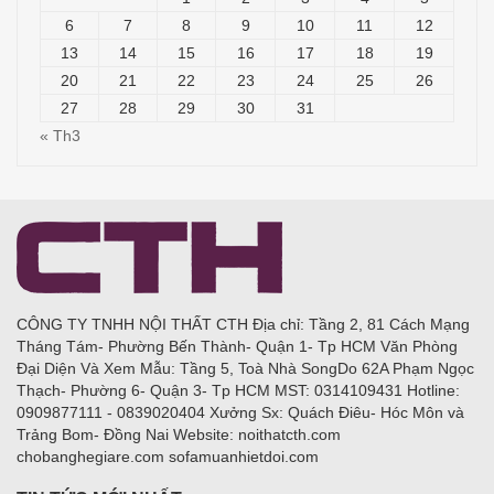
6
7
8
9
10
11
12
13
14
15
16
17
18
19
20
21
22
23
24
25
26
27
28
29
30
31
« Th3
CÔNG TY TNHH NỘI THẤT CTH Địa chỉ: Tầng 2, 81 Cách Mạng
Tháng Tám- Phường Bến Thành- Quận 1- Tp HCM Văn Phòng
Đại Diện Và Xem Mẫu: Tầng 5, Toà Nhà SongDo 62A Phạm Ngọc
Thạch- Phường 6- Quận 3- Tp HCM MST: 0314109431 Hotline:
0909877111 - 0839020404 Xưởng Sx: Quách Điêu- Hóc Môn và
Trảng Bom- Đồng Nai Website: noithatcth.com
chobanghegiare.com sofamuanhietdoi.com