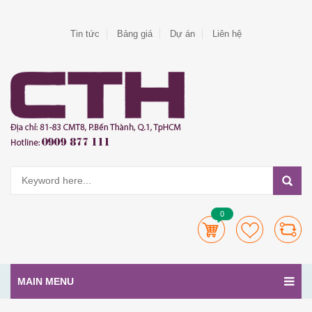
Tin tức
Bảng giá
Dự án
Liên hệ
0
MAIN MENU