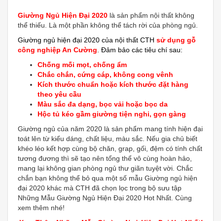
Giường Ngủ Hiện Đại 2020
là sản phẩm nội thất không
thể thiếu. Là một phần không thể tách rời của phòng ngủ.
Giường ngủ hiện đại 2020 của nội thất CTH
sử dụng gỗ
công nghiệp An Cường
. Đảm bảo các tiêu chí sau:
Chống mối mọt, chống ẩm
Chắc chắn, cứng cáp, không cong vênh
Kích thước chuẩn hoặc kích thước đặt hàng
theo yêu cầu
Màu sắc đa dạng, bọc vải hoặc bọc da
Hộc tủ kéo gầm giường tiện nghi, gọn gàng
Giường ngủ của năm 2020 là sản phẩm mang tính hiện đại
toát lên từ kiểu dáng, chất liệu, màu sắc. Nếu gia chủ biết
khéo léo kết hợp cùng bộ chăn, grap, gối, đệm có tính chất
tương đương thì sẽ tạo nên tổng thể vô cùng hoàn hảo,
mang lại không gian phòng ngủ thư giãn tuyệt vời. Chắc
chắn bạn không thể bỏ qua một số mẫu Giường ngủ hiện
đại 2020 khác mà CTH đã chọn lọc trong bộ sưu tập
Những Mẫu Giường Ngủ Hiện Đại 2020 Hot Nhất. Cùng
xem thêm nhé!