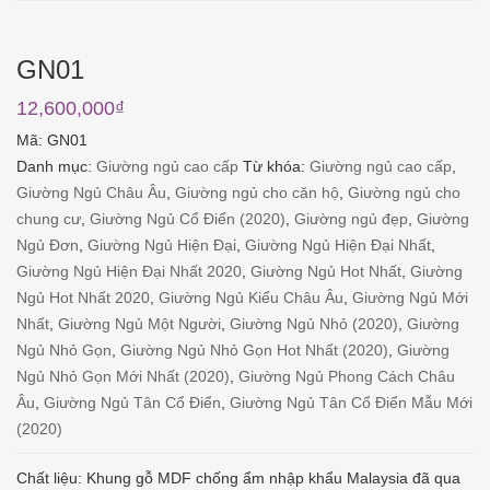
GN01
12,600,000
₫
Mã:
GN01
Danh mục:
Giường ngủ cao cấp
Từ khóa:
Giường ngủ cao cấp
,
Giường Ngủ Châu Âu
,
Giường ngủ cho căn hộ
,
Giường ngủ cho
chung cư
,
Giường Ngủ Cổ Điển (2020)
,
Giường ngủ đẹp
,
Giường
Ngủ Đơn
,
Giường Ngủ Hiện Đại
,
Giường Ngủ Hiện Đại Nhất
,
Giường Ngủ Hiện Đại Nhất 2020
,
Giường Ngủ Hot Nhất
,
Giường
Ngủ Hot Nhất 2020
,
Giường Ngủ Kiểu Châu Âu
,
Giường Ngủ Mới
Nhất
,
Giường Ngủ Một Người
,
Giường Ngủ Nhỏ (2020)
,
Giường
Ngủ Nhỏ Gọn
,
Giường Ngủ Nhỏ Gọn Hot Nhất (2020)
,
Giường
Ngủ Nhỏ Gọn Mới Nhất (2020)
,
Giường Ngủ Phong Cách Châu
Âu
,
Giường Ngủ Tân Cổ Điển
,
Giường Ngủ Tân Cổ Điển Mẫu Mới
(2020)
Chất liệu: Khung gỗ MDF chống ẩm nhập khẩu Malaysia đã qua