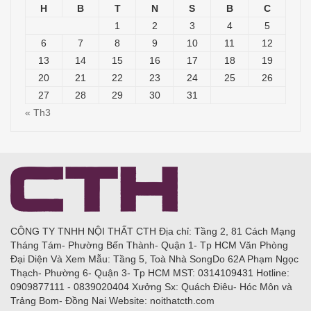
H
B
T
N
S
B
C
1
2
3
4
5
6
7
8
9
10
11
12
13
14
15
16
17
18
19
20
21
22
23
24
25
26
27
28
29
30
31
« Th3
CÔNG TY TNHH NỘI THẤT CTH Địa chỉ: Tầng 2, 81 Cách Mạng
Tháng Tám- Phường Bến Thành- Quận 1- Tp HCM Văn Phòng
Đại Diện Và Xem Mẫu: Tầng 5, Toà Nhà SongDo 62A Phạm Ngọc
Thạch- Phường 6- Quận 3- Tp HCM MST: 0314109431 Hotline:
0909877111 - 0839020404 Xưởng Sx: Quách Điêu- Hóc Môn và
Trảng Bom- Đồng Nai Website: noithatcth.com