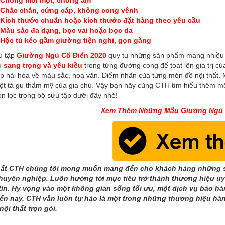
Chống mối mọt, chống ẩm
Chắc chắn, cứng cáp, không cong vênh
Kích thước chuẩn hoặc kích thước đặt hàng theo yêu cầu
Màu sắc đa dạng, bọc vải hoặc bọc da
Hộc tủ kéo gầm giường tiện nghi, gọn gàng
u tập
Giường Ngủ Cổ Điển 2020
quy tụ những sản phẩm mang nhiều t
ủ
sang trọng và yêu kiều
trong từng đường cong để toát lên giá trị 
p hài hòa về màu sắc, hoa văn. Điểm nhấn của từng món đồ nội thất. M
 lột tả gu thẩm mỹ của gia chủ. Vậy bạn hãy cùng CTH tìm hiểu thêm
n lọc trong bộ sưu tập dưới đây nhé!
Xem Thêm Những Mẫu Giường Ngủ C
hất CTH chúng tôi mong muốn mang đến cho khách hàng những sả
huyên nghiệp. Luôn hướng tới mục tiêu trở thành thương hiệu uy 
tin. Hy vọng vào một không gian sống tối ưu, một dịch vụ bảo h
ến nay. CTH vẫn luôn tự hào là một trong những thương hiệu hàn
nội thất trọn gói.