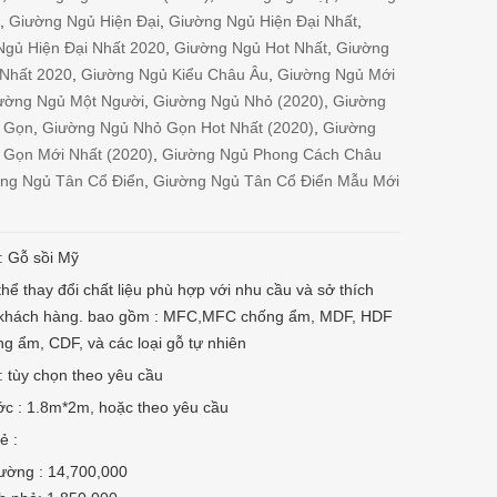
n
,
Giường Ngủ Hiện Đại
,
Giường Ngủ Hiện Đại Nhất
,
Ngủ Hiện Đại Nhất 2020
,
Giường Ngủ Hot Nhất
,
Giường
 Nhất 2020
,
Giường Ngủ Kiểu Châu Âu
,
Giường Ngủ Mới
ường Ngủ Một Người
,
Giường Ngủ Nhỏ (2020)
,
Giường
 Gọn
,
Giường Ngủ Nhỏ Gọn Hot Nhất (2020)
,
Giường
 Gọn Mới Nhất (2020)
,
Giường Ngủ Phong Cách Châu
ng Ngủ Tân Cổ Điển
,
Giường Ngủ Tân Cổ Điển Mẫu Mới
u: Gỗ sồi Mỹ
thể thay đổi chất liệu phù hợp với nhu cầu và sở thích
 khách hàng. bao gồm : MFC,MFC chống ẩm, MDF, HDF
ng ẩm, CDF, và các loại gỗ tự nhiên
 tùy chọn theo yêu cầu
ớc : 1.8m*2m, hoặc theo yêu cầu
ẻ :
ường : 14,700,000