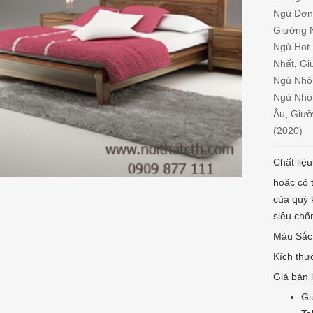
Ngủ Đơ
Giường 
Ngủ Hot
Nhất
,
Gi
Ngủ Nhỏ
Ngủ Nhỏ
Âu
,
Giườ
(2020)
Chất liệ
hoặc có 
của quý
siêu chố
Màu Sắc:
Kích thư
Giá bán l
Gi