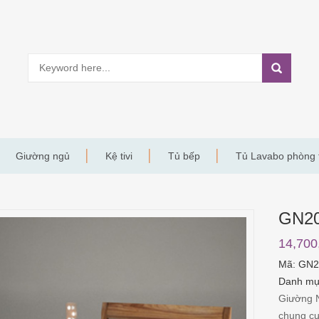
Giường ngủ
Kệ tivi
Tủ bếp
Tủ Lavabo phòng
GN2
14,700
Mã:
GN2
Danh m
Giường 
chung c