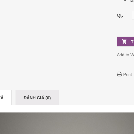
Ta
Qty
T
Add to Wi
Print
TẢ
ĐÁNH GIÁ (0)