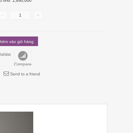
b nhỏ: 1,850,000
-
+
hêm vào giỏ hàng
shlist
Compare
Send to a friend