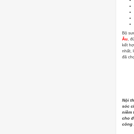
Bộ sư
Âu
, đ
kết hợ
nhất,
đã chọ
Nội t
sóc c
niềm 
cho đ
công 