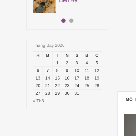
n Hệ
5,500,000
₫
2,950,000
₫
Tháng Bảy 2026
H
B
T
N
S
B
C
1
2
3
4
5
6
7
8
9
10
11
12
13
14
15
16
17
18
19
20
21
22
23
24
25
26
27
28
29
30
31
MÔ 
« Th3