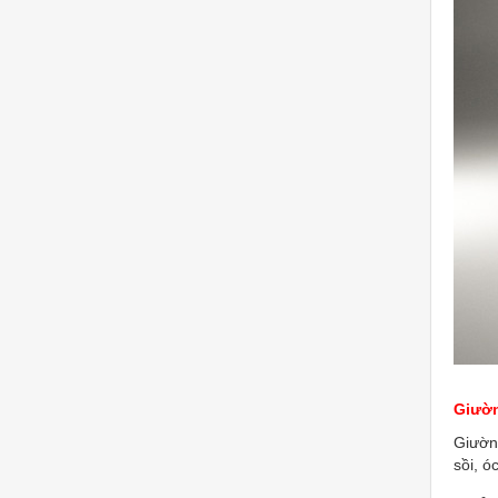
Giườn
Giườn
sồi, ó