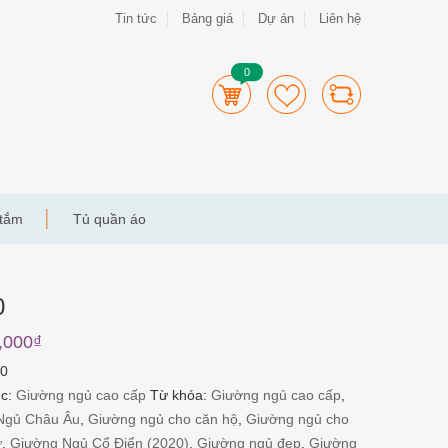
Tin tức
Bảng giá
Dự án
Liên hệ
0
 tắm
Tủ quần áo
0
,000
₫
0
ục:
Giường ngủ cao cấp
Từ khóa:
Giường ngủ cao cấp
,
Ngủ Châu Âu
,
Giường ngủ cho căn hộ
,
Giường ngủ cho
ư
,
Giường Ngủ Cổ Điển (2020)
,
Giường ngủ đẹp
,
Giường