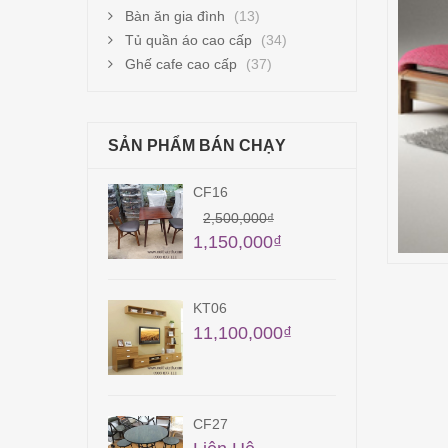
Bàn ăn gia đình
(13)
Tủ quần áo cao cấp
(34)
Ghế cafe cao cấp
(37)
SẢN PHẨM BÁN CHẠY
TB16
55,100,000
₫
00,000
₫
50,000
₫
KT20
100,000
₫
7,500,000
₫
BA 11