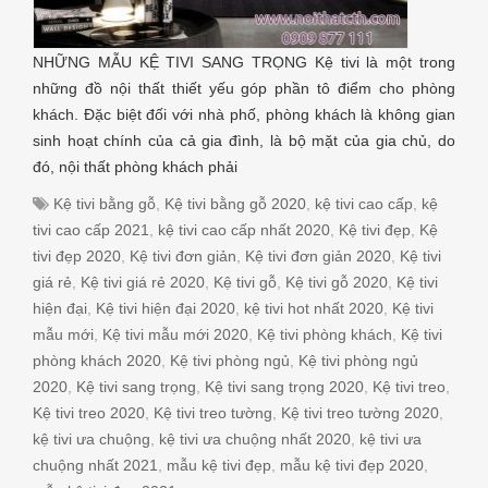
NHỮNG MẪU KỆ TIVI SANG TRỌNG Kệ tivi là một trong
những đồ nội thất thiết yếu góp phần tô điểm cho phòng
khách. Đặc biệt đối với nhà phố, phòng khách là không gian
sinh hoạt chính của cả gia đình, là bộ mặt của gia chủ, do
đó, nội thất phòng khách phải
Kệ tivi bằng gỗ
,
Kệ tivi bằng gỗ 2020
,
kệ tivi cao cấp
,
kệ
tivi cao cấp 2021
,
kệ tivi cao cấp nhất 2020
,
Kệ tivi đẹp
,
Kệ
tivi đẹp 2020
,
Kệ tivi đơn giản
,
Kệ tivi đơn giản 2020
,
Kệ tivi
giá rẻ
,
Kệ tivi giá rẻ 2020
,
Kệ tivi gỗ
,
Kệ tivi gỗ 2020
,
Kệ tivi
hiện đại
,
Kệ tivi hiện đại 2020
,
kệ tivi hot nhất 2020
,
Kệ tivi
mẫu mới
,
Kệ tivi mẫu mới 2020
,
Kệ tivi phòng khách
,
Kệ tivi
phòng khách 2020
,
Kệ tivi phòng ngủ
,
Kệ tivi phòng ngủ
2020
,
Kệ tivi sang trọng
,
Kệ tivi sang trọng 2020
,
Kệ tivi treo
,
Kệ tivi treo 2020
,
Kệ tivi treo tường
,
Kệ tivi treo tường 2020
,
kệ tivi ưa chuộng
,
kệ tivi ưa chuộng nhất 2020
,
kệ tivi ưa
chuộng nhất 2021
,
mẫu kệ tivi đẹp
,
mẫu kệ tivi đẹp 2020
,