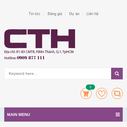
Tin tức
Bảng giá
Dự án
Liên hệ
0
MAIN MENU