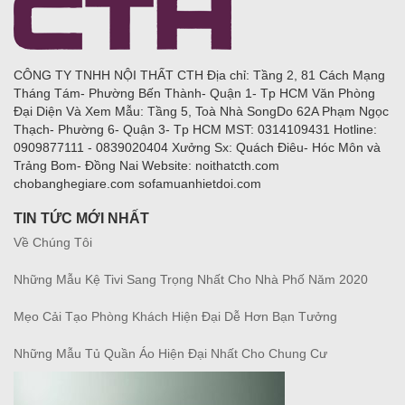
CÔNG TY TNHH NỘI THẤT CTH Địa chỉ: Tầng 2, 81 Cách Mạng
Tháng Tám- Phường Bến Thành- Quận 1- Tp HCM Văn Phòng
Đại Diện Và Xem Mẫu: Tầng 5, Toà Nhà SongDo 62A Phạm Ngọc
Thạch- Phường 6- Quận 3- Tp HCM MST: 0314109431 Hotline:
0909877111 - 0839020404 Xưởng Sx: Quách Điêu- Hóc Môn và
Trảng Bom- Đồng Nai Website: noithatcth.com
chobanghegiare.com sofamuanhietdoi.com
TIN TỨC MỚI NHẤT
Về Chúng Tôi
Những Mẫu Kệ Tivi Sang Trọng Nhất Cho Nhà Phố Năm 2020
Mẹo Cải Tạo Phòng Khách Hiện Đại Dễ Hơn Bạn Tưởng
Những Mẫu Tủ Quần Áo Hiện Đại Nhất Cho Chung Cư