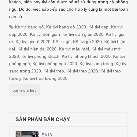
khách, hiện nay tivi còn được bố trí sử dụng trong cả phòng
ngủ. Do đó, việc sắp xếp sao cho hợp lý cũng là một bài toán
cần có
Kệ tivi bằng gỗ
,
Kệ tivi bằng gỗ 2020
,
Kệ tivi đẹp
,
Kệ tivi
đẹp 2020
,
Kệ tivi đơn giản
,
Kệ tivi đơn giản 2020
,
Kệ tivi giá
rẻ
,
Kệ tivi giá rẻ 2020
,
Kệ tivi gỗ
,
Kệ tivi gỗ 2020
,
Kệ tivi hiện
đại
,
Kệ tivi hiện đại 2020
,
Kệ tivi mẫu mới
,
Kệ tivi mẫu mới
2020
,
Kệ tivi phòng khách
,
Kệ tivi phòng khách 2020
,
Kệ tivi
phòng ngủ
,
Kệ tivi phòng ngủ 2020
,
Kệ tivi sang trọng
,
Kệ tivi
sang trọng 2020
,
Kệ tivi treo
,
Kệ tivi treo 2020
,
Kệ tivi treo
tường
,
Kệ tivi treo tường 2020
Xem chi tiết
SẢN PHẨM BÁN CHẠY
BA13