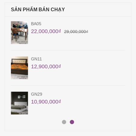
SẢN PHẨM BÁN CHẠY
KT10
9,450,000
₫
QA12
22,400,000
₫
23,400,000
₫
QA15
18,000,000
₫