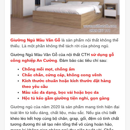
Giường Ngủ Màu Vân Gỗ
là sản phẩm nội thất không thể
thiếu. Là một phần không thể tách rời của phòng ngủ.
Giường Ngủ Màu Vân Gỗ của nội thất CTH
sử dụng gỗ
công nghiệp An Cường
. Đảm bảo các tiêu chí sau:
Chống mối mọt, chống ẩm
Chắc chắn, cứng cáp, không cong vênh
Kích thước chuẩn hoặc kích thước đặt hàng
theo yêu cầu
Màu sắc đa dạng, bọc vải hoặc bọc da
Hộc tủ kéo gầm giường tiện nghi, gọn gàng
Giường ngủ của năm 2020 là sản phẩm mang tính hiện đại
toát lên từ kiểu dáng, chất liệu, màu sắc. Nếu gia chủ b
iết
khéo léo kết hợp cùng bộ chăn, grap, gối, đệm có tính chất
tương đương thì sẽ tạo nên tổng thể vô cùng hoàn hảo,
mang lại không gian phòng ngủ thư giãn tuyệt vời. Chắc