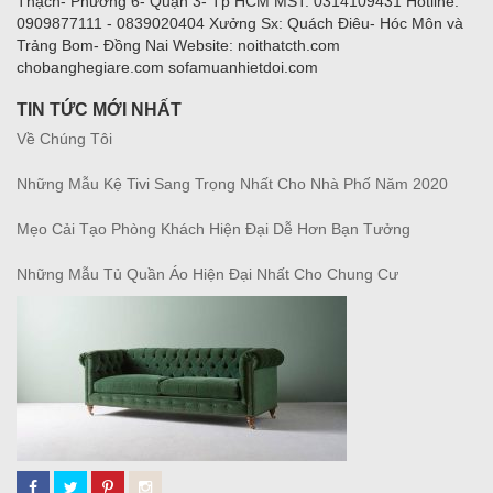
Thạch- Phường 6- Quận 3- Tp HCM MST: 0314109431 Hotline:
0909877111 - 0839020404 Xưởng Sx: Quách Điêu- Hóc Môn và
Trảng Bom- Đồng Nai Website: noithatcth.com
chobanghegiare.com sofamuanhietdoi.com
TIN TỨC MỚI NHẤT
Về Chúng Tôi
Những Mẫu Kệ Tivi Sang Trọng Nhất Cho Nhà Phố Năm 2020
Mẹo Cải Tạo Phòng Khách Hiện Đại Dễ Hơn Bạn Tưởng
Những Mẫu Tủ Quần Áo Hiện Đại Nhất Cho Chung Cư