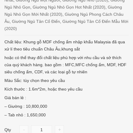
Ngủ Nhỏ Gọn
,
Giường Ngủ Nhỏ Gọn Hot Nhất (2020)
,
Giường
Ngủ Nhỏ Gọn Mới Nhất (2020)
,
Giường Ngủ Phong Cách Châu
Âu
,
Giường Ngủ Tân Cổ Điển
,
Giường Ngủ Tân Cổ Điển Mẫu Mới
(2020)
Chất liệu: Khung gỗ MDF chống ẩm nhập khẩu Malaysia đã qua
xử lí theo tiêu chuẩn Châu Âu,khung sắt
hoặc có thể thay đổi chất liệu phù hợp với nhu cầu và sở thích
của quý khách hàng. bao gồm : MFC,MFC chống ẩm, MDF, HDF
siêu chống ẩm, CDF, và các loại gỗ tự nhiên
Màu Sắc: tùy chọn theo yêu cầu
Kích thước : 1.6m*2m, hoặc theo yêu cầu
Giá bán lẻ :
– Giường : 10,800,000
– Tab nhỏ : 1,650,000
-
+
Qty