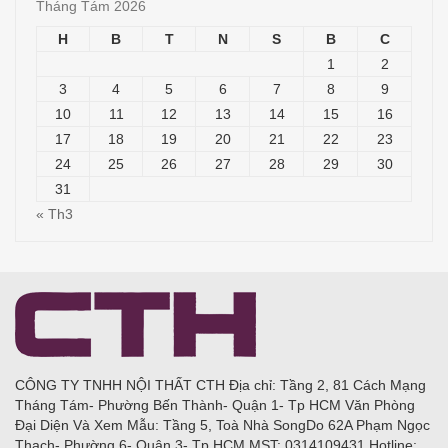
Tháng Tám 2026
H
B
T
N
S
B
C
1
2
3
4
5
6
7
8
9
10
11
12
13
14
15
16
17
18
19
20
21
22
23
24
25
26
27
28
29
30
31
« Th3
CÔNG TY TNHH NỘI THẤT CTH Địa chỉ: Tầng 2, 81 Cách Mạng
Tháng Tám- Phường Bến Thành- Quận 1- Tp HCM Văn Phòng
Đại Diện Và Xem Mẫu: Tầng 5, Toà Nhà SongDo 62A Phạm Ngọc
Thạch- Phường 6- Quận 3- Tp HCM MST: 0314109431 Hotline: