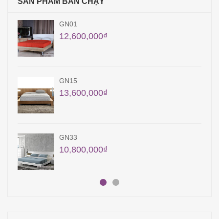
SẢN PHẨM BÁN CHẠY
QA07
41,300,000
₫
GN41
10,900,000
₫
QA19
15,000,000
₫