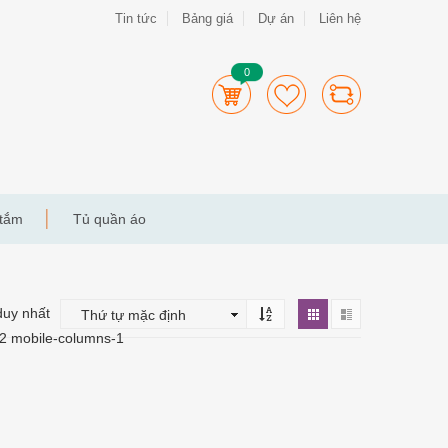
Tin tức
Bảng giá
Dự án
Liên hệ
0
 tắm
Tủ quần áo
duy nhất
-2 mobile-columns-1