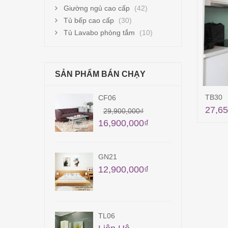
Giường ngủ cao cấp
(42)
Tủ bếp cao cấp
(30)
Tủ Lavabo phòng tắm
(10)
SẢN PHẨM BÁN CHẠY
TB30
CF06
TB0
27,65
56,
29,900,000
₫
16,900,000
₫
GN21
TB3
12,900,000
₫
Liê
TL06
QA2