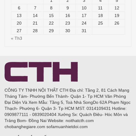
1
2
3
4
5
6
7
8
9
10
11
12
13
14
15
16
17
18
19
20
21
22
23
24
25
26
27
28
29
30
31
« Th3
CÔNG TY TNHH NỘI THẤT CTH Địa chỉ: Tầng 2, 81 Cách Mạng
Tháng Tám- Phường Bến Thành- Quận 1- Tp HCM Văn Phòng
Đại Diện Và Xem Mẫu: Tầng 5, Toà Nhà SongDo 62A Phạm Ngọc
Thạch- Phường 6- Quận 3- Tp HCM MST: 0314109431 Hotline:
0909877111 - 0839020404 Xưởng Sx: Quách Điêu- Hóc Môn và
Trảng Bom- Đồng Nai Website: noithatcth.com
chobanghegiare.com sofamuanhietdoi.com