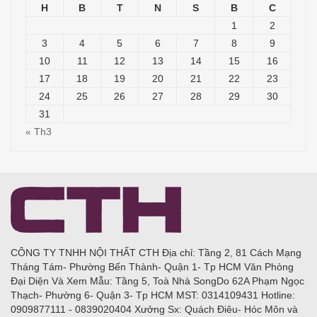
H
B
T
N
S
B
C
1
2
3
4
5
6
7
8
9
10
11
12
13
14
15
16
17
18
19
20
21
22
23
24
25
26
27
28
29
30
31
« Th3
CÔNG TY TNHH NỘI THẤT CTH Địa chỉ: Tầng 2, 81 Cách Mạng
Tháng Tám- Phường Bến Thành- Quận 1- Tp HCM Văn Phòng
Đại Diện Và Xem Mẫu: Tầng 5, Toà Nhà SongDo 62A Phạm Ngọc
Thạch- Phường 6- Quận 3- Tp HCM MST: 0314109431 Hotline:
0909877111 - 0839020404 Xưởng Sx: Quách Điêu- Hóc Môn và