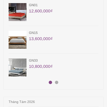
QA07
41,300,000
₫
GN41
10,900,000
₫
QA19
15,000,000
₫
Tháng Tám 2026