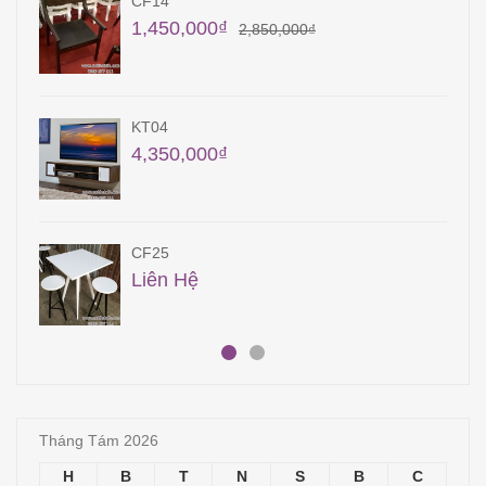
TB14
40,850,000
₫
41,850,000
₫
KT18
11,500,000
₫
QA33
14,700,000
₫
18,700,000
₫
Tháng Tám 2026
H
B
T
N
S
B
C