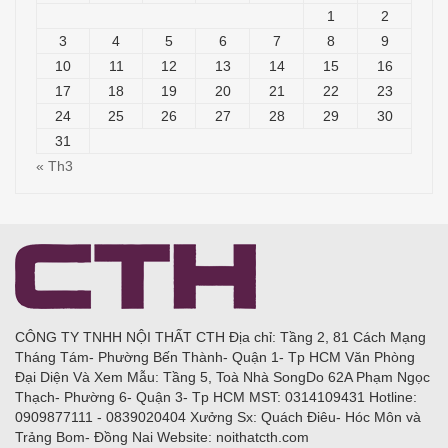
1
2
3
4
5
6
7
8
9
10
11
12
13
14
15
16
17
18
19
20
21
22
23
24
25
26
27
28
29
30
31
« Th3
CÔNG TY TNHH NỘI THẤT CTH Địa chỉ: Tầng 2, 81 Cách Mạng
Tháng Tám- Phường Bến Thành- Quận 1- Tp HCM Văn Phòng
Đại Diện Và Xem Mẫu: Tầng 5, Toà Nhà SongDo 62A Phạm Ngọc
Thạch- Phường 6- Quận 3- Tp HCM MST: 0314109431 Hotline:
0909877111 - 0839020404 Xưởng Sx: Quách Điêu- Hóc Môn và
Trảng Bom- Đồng Nai Website: noithatcth.com