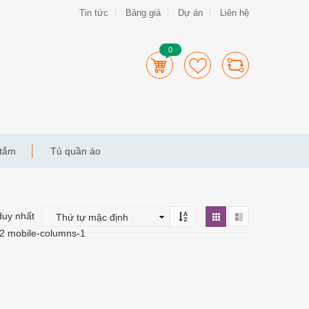
Tin tức
Bảng giá
Dự án
Liên hệ
0
 tắm
Tủ quần áo
duy nhất
-2 mobile-columns-1