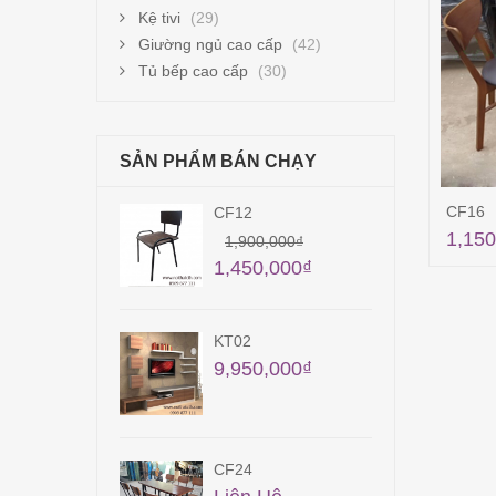
Kệ tivi
(29)
Giường ngủ cao cấp
(42)
Tủ bếp cao cấp
(30)
SẢN PHẨM BÁN CHẠY
CF16
CF12
TB1
1,150
28,
1,900,000
₫
1,450,000
₫
KT02
KT1
9,950,000
₫
5,4
CF24
QA3