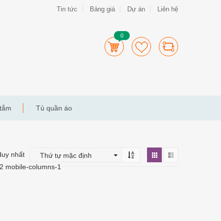
Tin tức
Bảng giá
Dự án
Liên hệ
0
 tắm
Tủ quần áo
duy nhất
-2 mobile-columns-1