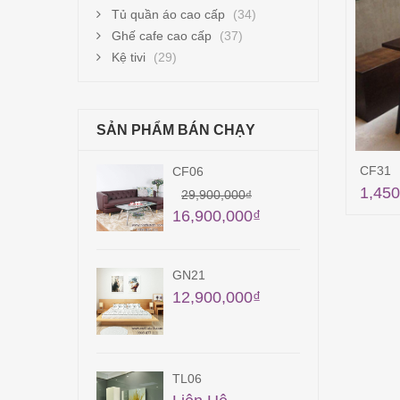
Tủ quần áo cao cấp
(34)
Ghế cafe cao cấp
(37)
Kệ tivi
(29)
SẢN PHẨM BÁN CHẠY
CF31
CF06
TB0
1,450
56,
29,900,000
₫
16,900,000
₫
GN21
TB3
12,900,000
₫
Liê
TL06
QA2