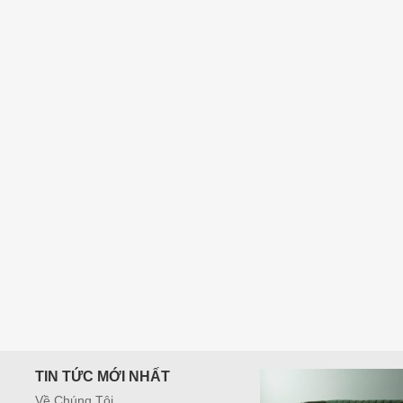
400,000
₫
TIN TỨC MỚI NHẤT
Về Chúng Tôi