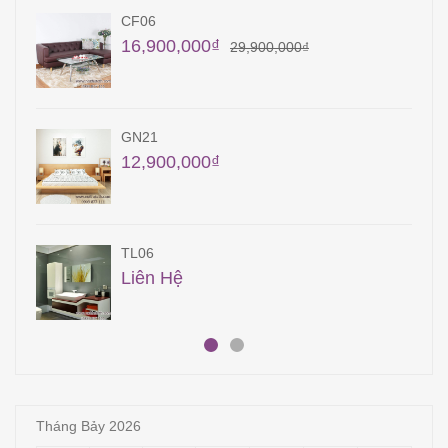
CF06
16,900,000
₫
29,900,000
₫
GN21
12,900,000
₫
TL06
Liên Hệ
Tháng Bảy 2026