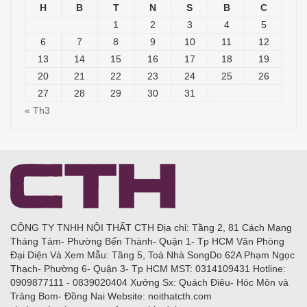
H
B
T
N
S
B
C
1
2
3
4
5
6
7
8
9
10
11
12
13
14
15
16
17
18
19
20
21
22
23
24
25
26
27
28
29
30
31
« Th3
CÔNG TY TNHH NỘI THẤT CTH Địa chỉ: Tầng 2, 81 Cách Mạng
Tháng Tám- Phường Bến Thành- Quận 1- Tp HCM Văn Phòng
Đại Diện Và Xem Mẫu: Tầng 5, Toà Nhà SongDo 62A Phạm Ngọc
Thạch- Phường 6- Quận 3- Tp HCM MST: 0314109431 Hotline:
0909877111 - 0839020404 Xưởng Sx: Quách Điêu- Hóc Môn và
Trảng Bom- Đồng Nai Website: noithatcth.com