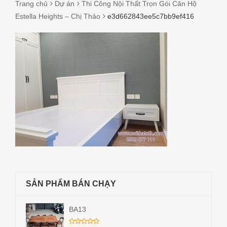
Trang chủ
Dự án
Thi Công Nội Thất Trọn Gói Căn Hộ
Estella Heights – Chị Thảo
e3d662843ee5c7bb9ef416
E3D662843EE5C7BB9EF416
SẢN PHẨM BÁN CHẠY
BA13