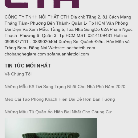
CÔNG TY TNHH NỘI THẤT CTH Địa chỉ: Tầng 2, 81 Cách Mạng
Tháng Tám- Phường Bến Thành- Quận 1- Tp HCM Văn Phòng
Đại Diện Và Xem Mẫu: Tầng 5, Toà Nhà SongDo 62A Phạm Ngọc
Thạch- Phường 6- Quận 3- Tp HCM MST: 0314109431 Hotline:
0909877111 - 0839020404 Xưởng Sx: Quách Điêu- Hóc Môn và
Trảng Bom- Đồng Nai Website: noithatcth.com
chobanghegiare.com sofamuanhietdoi.com
TIN TỨC MỚI NHẤT
Về Chúng Tôi
Những Mẫu Kệ Tivi Sang Trọng Nhất Cho Nhà Phố Năm 2020
Mẹo Cải Tạo Phòng Khách Hiện Đại Dễ Hơn Bạn Tưởng
Những Mẫu Tủ Quần Áo Hiện Đại Nhất Cho Chung Cư