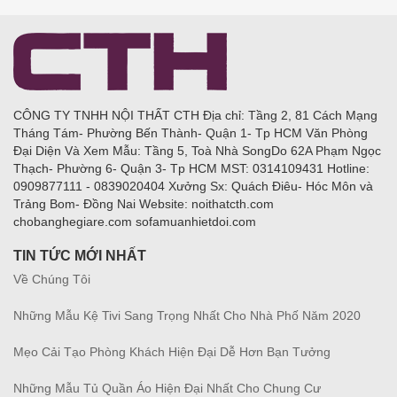
CÔNG TY TNHH NỘI THẤT CTH Địa chỉ: Tầng 2, 81 Cách Mạng
Tháng Tám- Phường Bến Thành- Quận 1- Tp HCM Văn Phòng
Đại Diện Và Xem Mẫu: Tầng 5, Toà Nhà SongDo 62A Phạm Ngọc
Thạch- Phường 6- Quận 3- Tp HCM MST: 0314109431 Hotline:
0909877111 - 0839020404 Xưởng Sx: Quách Điêu- Hóc Môn và
Trảng Bom- Đồng Nai Website: noithatcth.com
chobanghegiare.com sofamuanhietdoi.com
TIN TỨC MỚI NHẤT
Về Chúng Tôi
Những Mẫu Kệ Tivi Sang Trọng Nhất Cho Nhà Phố Năm 2020
Mẹo Cải Tạo Phòng Khách Hiện Đại Dễ Hơn Bạn Tưởng
Những Mẫu Tủ Quần Áo Hiện Đại Nhất Cho Chung Cư