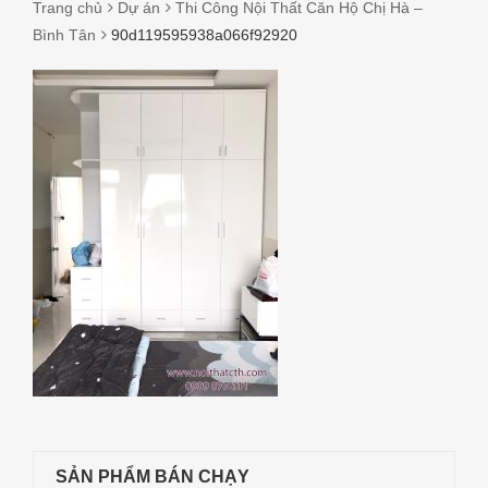
Trang chủ
Dự án
Thi Công Nội Thất Căn Hộ Chị Hà –
Bình Tân
90d119595938a066f92920
90D119595938A066F92920
SẢN PHẨM BÁN CHẠY