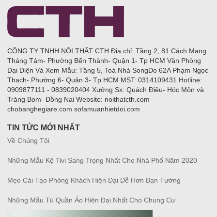
CÔNG TY TNHH NỘI THẤT CTH Địa chỉ: Tầng 2, 81 Cách Mạng
Tháng Tám- Phường Bến Thành- Quận 1- Tp HCM Văn Phòng
Đại Diện Và Xem Mẫu: Tầng 5, Toà Nhà SongDo 62A Phạm Ngọc
Thạch- Phường 6- Quận 3- Tp HCM MST: 0314109431 Hotline:
0909877111 - 0839020404 Xưởng Sx: Quách Điêu- Hóc Môn và
Trảng Bom- Đồng Nai Website: noithatcth.com
chobanghegiare.com sofamuanhietdoi.com
TIN TỨC MỚI NHẤT
Về Chúng Tôi
Những Mẫu Kệ Tivi Sang Trọng Nhất Cho Nhà Phố Năm 2020
Mẹo Cải Tạo Phòng Khách Hiện Đại Dễ Hơn Bạn Tưởng
Những Mẫu Tủ Quần Áo Hiện Đại Nhất Cho Chung Cư