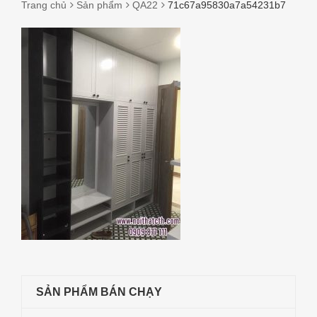
Trang chủ
Sản phẩm
QA22
71c67a95830a7a54231b7
71C67A95830A7A54231B7
SẢN PHẨM BÁN CHẠY