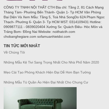
CÔNG TY TNHH NỘI THẤT CTH Địa chỉ: Tầng 2, 81 Cách Mạng
Tháng Tám- Phường Bến Thành- Quận 1- Tp HCM Văn Phòng
Đại Diện Và Xem Mẫu: Tầng 5, Toà Nhà SongDo 62A Phạm Ngọc
Thạch- Phường 6- Quận 3- Tp HCM MST: 0314109431 Hotline:
0909877111 - 0839020404 Xưởng Sx: Quách Điêu- Hóc Môn và
Trảng Bom- Đồng Nai Website: noithatcth.com
chobanghegiare.com sofamuanhietdoi.com
TIN TỨC MỚI NHẤT
Về Chúng Tôi
Những Mẫu Kệ Tivi Sang Trọng Nhất Cho Nhà Phố Năm 2020
Mẹo Cải Tạo Phòng Khách Hiện Đại Dễ Hơn Bạn Tưởng
Những Mẫu Tủ Quần Áo Hiện Đại Nhất Cho Chung Cư