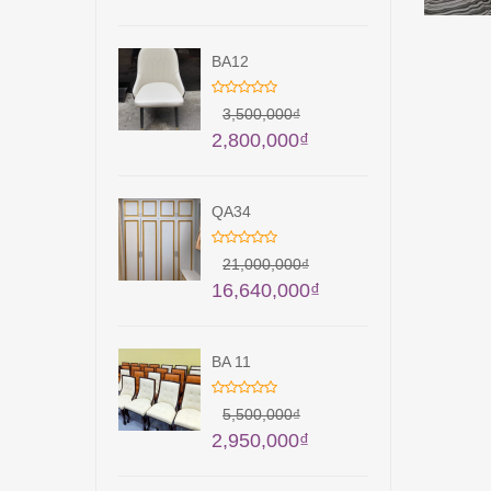
BA12
3,500,000
₫
2,800,000
₫
QA34
21,000,000
₫
16,640,000
₫
BA 11
5,500,000
₫
2,950,000
₫