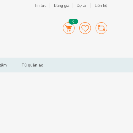
Tin tức
Bảng giá
Dự án
Liên hệ
0
 tắm
Tủ quần áo