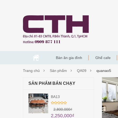
Bàn ăn gia đình
Ghế cafe
Trang chủ
Sản phẩm
QA09
quanao5
QUA
SẢN PHẨM BÁN CHẠY
BA13
2,800,000
₫
2,250,000
₫