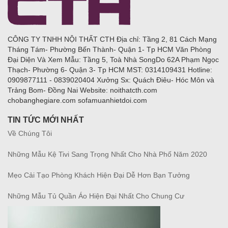
CÔNG TY TNHH NỘI THẤT CTH Địa chỉ: Tầng 2, 81 Cách Mạng
Tháng Tám- Phường Bến Thành- Quận 1- Tp HCM Văn Phòng
Đại Diện Và Xem Mẫu: Tầng 5, Toà Nhà SongDo 62A Phạm Ngọc
Thạch- Phường 6- Quận 3- Tp HCM MST: 0314109431 Hotline:
0909877111 - 0839020404 Xưởng Sx: Quách Điêu- Hóc Môn và
Trảng Bom- Đồng Nai Website: noithatcth.com
chobanghegiare.com sofamuanhietdoi.com
TIN TỨC MỚI NHẤT
Về Chúng Tôi
Những Mẫu Kệ Tivi Sang Trọng Nhất Cho Nhà Phố Năm 2020
Mẹo Cải Tạo Phòng Khách Hiện Đại Dễ Hơn Bạn Tưởng
Những Mẫu Tủ Quần Áo Hiện Đại Nhất Cho Chung Cư