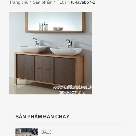
Trang chủ
Sản phẩm
TL07
tu-lavabo7-2
TU-
LAVABO7-
2
SẢN PHẨM BÁN CHẠY
BA13