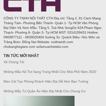
CÔNG TY TNHH NỘI THẤT CTH Địa chỉ: Tầng 2, 81 Cách Mạng
Tháng Tám- Phường Bến Thành- Quận 1- Tp HCM Văn Phòng
Đại Diện Và Xem Mẫu: Tầng 5, Toà Nhà SongDo 62A Phạm Ngọc
Thạch- Phường 6- Quận 3- Tp HCM MST: 0314109431 Hotline:
0909877111 - 0839020404 Xưởng Sx: Quách Điêu- Hóc Môn và
Trảng Bom- Đồng Nai Website: noithatcth.com
chobanghegiare.com sofamuanhietdoi.com
TIN TỨC MỚI NHẤT
Về Chúng Tôi
Những Mẫu Kệ Tivi Sang Trọng Nhất Cho Nhà Phố Năm 2020
Mẹo Cải Tạo Phòng Khách Hiện Đại Dễ Hơn Bạn Tưởng
Những Mẫu Tủ Quần Áo Hiện Đại Nhất Cho Chung Cư