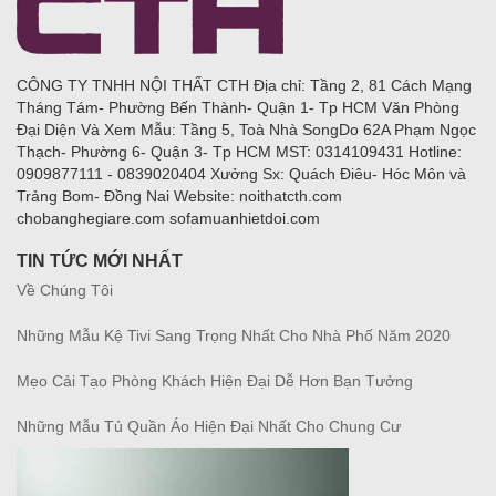
CÔNG TY TNHH NỘI THẤT CTH Địa chỉ: Tầng 2, 81 Cách Mạng
Tháng Tám- Phường Bến Thành- Quận 1- Tp HCM Văn Phòng
Đại Diện Và Xem Mẫu: Tầng 5, Toà Nhà SongDo 62A Phạm Ngọc
Thạch- Phường 6- Quận 3- Tp HCM MST: 0314109431 Hotline:
0909877111 - 0839020404 Xưởng Sx: Quách Điêu- Hóc Môn và
Trảng Bom- Đồng Nai Website: noithatcth.com
chobanghegiare.com sofamuanhietdoi.com
TIN TỨC MỚI NHẤT
Về Chúng Tôi
Những Mẫu Kệ Tivi Sang Trọng Nhất Cho Nhà Phố Năm 2020
Mẹo Cải Tạo Phòng Khách Hiện Đại Dễ Hơn Bạn Tưởng
Những Mẫu Tủ Quần Áo Hiện Đại Nhất Cho Chung Cư