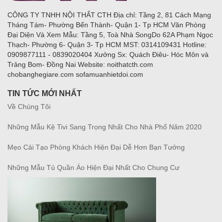
CÔNG TY TNHH NỘI THẤT CTH Địa chỉ: Tầng 2, 81 Cách Mạng
Tháng Tám- Phường Bến Thành- Quận 1- Tp HCM Văn Phòng
Đại Diện Và Xem Mẫu: Tầng 5, Toà Nhà SongDo 62A Phạm Ngọc
Thạch- Phường 6- Quận 3- Tp HCM MST: 0314109431 Hotline:
0909877111 - 0839020404 Xưởng Sx: Quách Điêu- Hóc Môn và
Trảng Bom- Đồng Nai Website: noithatcth.com
chobanghegiare.com sofamuanhietdoi.com
TIN TỨC MỚI NHẤT
Về Chúng Tôi
Những Mẫu Kệ Tivi Sang Trọng Nhất Cho Nhà Phố Năm 2020
Mẹo Cải Tạo Phòng Khách Hiện Đại Dễ Hơn Bạn Tưởng
Những Mẫu Tủ Quần Áo Hiện Đại Nhất Cho Chung Cư