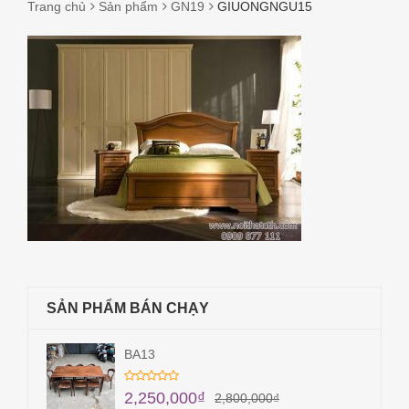
Trang chủ
Sản phẩm
GN19
GIUONGNGU15
GIUONGNGU15
SẢN PHẨM BÁN CHẠY
BA13
2,250,000
₫
2,800,000
₫