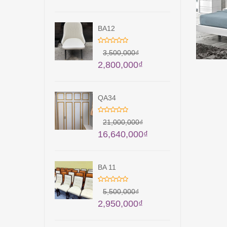
BA12
3,500,000
₫
2,800,000
₫
QA34
21,000,000
₫
16,640,000
₫
BA 11
5,500,000
₫
2,950,000
₫