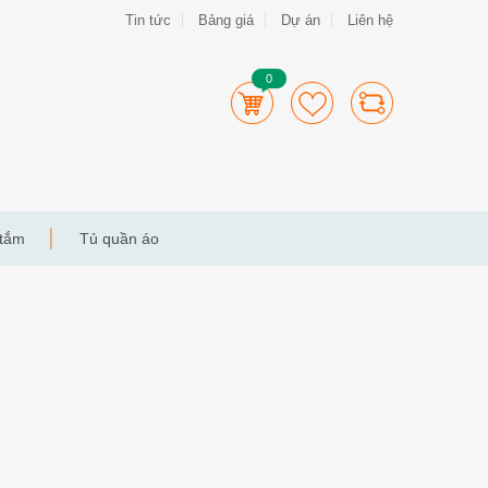
Tin tức
Bảng giá
Dự án
Liên hệ
0
 tắm
Tủ quần áo