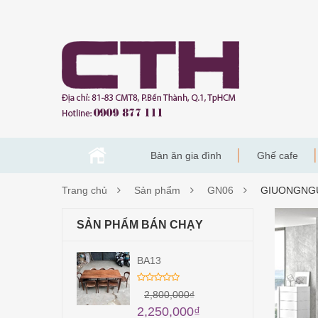
Bàn ăn gia đình
Ghế cafe
Trang chủ
Sản phẩm
GN06
GIUONGNG
GIU
SẢN PHẨM BÁN CHẠY
BA13
2,800,000
₫
2,250,000
₫