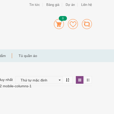
Tin tức
Bảng giá
Dự án
Liên hệ
0
 tắm
Tủ quần áo
duy nhất
-2 mobile-columns-1