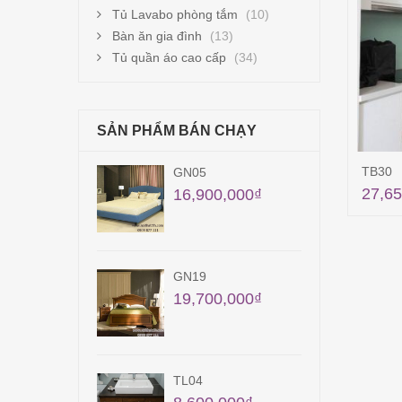
Tủ Lavabo phòng tắm
(10)
Bàn ăn gia đình
(13)
Tủ quần áo cao cấp
(34)
SẢN PHẨM BÁN CHẠY
TB30
GN05
QA1
27,65
16,900,000
₫
12,
GN19
TB2
19,700,000
₫
35
24,
TL04
QA2