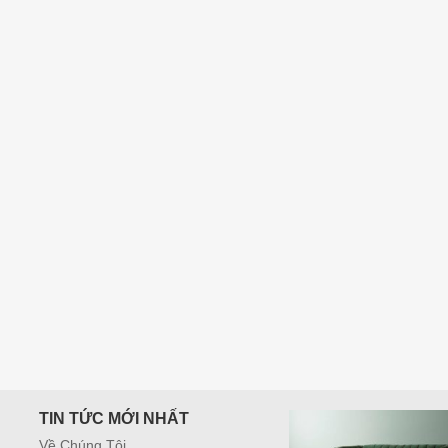
000,000
₫
TIN TỨC MỚI NHẤT
Về Chúng Tôi