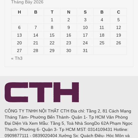
Tháng Bảy 2026
H
B
T
N
S
B
C
1
2
3
4
5
6
7
8
9
10
11
12
13
14
15
16
17
18
19
20
21
22
23
24
25
26
27
28
29
30
31
« Th3
CÔNG TY TNHH NỘI THẤT CTH Địa chỉ: Tầng 2, 81 Cách Mạng
Tháng Tám- Phường Bến Thành- Quận 1- Tp HCM Văn Phòng
Đại Diện Và Xem Mẫu: Tầng 5, Toà Nhà SongDo 62A Phạm Ngọc
Thạch- Phường 6- Quận 3- Tp HCM MST: 0314109431 Hotline:
0909877111 - 0839020404 Xưởng Sx: Quách Điêu- Hóc Môn và