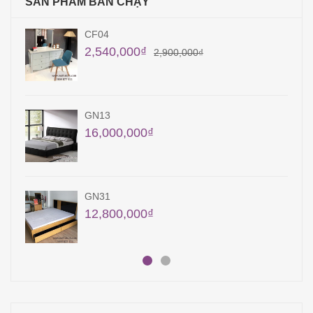
SẢN PHẨM BÁN CHẠY
CF04
2,540,000
₫
2,900,000
₫
GN13
16,000,000
₫
GN31
12,800,000
₫