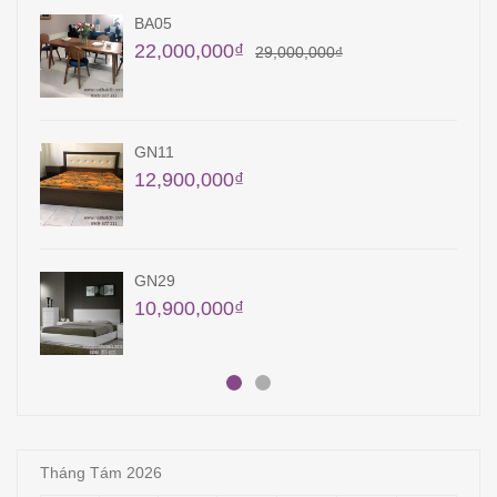
KT10
9,450,000
₫
QA12
22,400,000
₫
23,400,000
₫
QA15
18,000,000
₫
Tháng Tám 2026