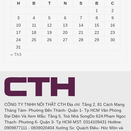
H
B
T
N
S
B
C
1
2
3
4
5
6
7
8
9
10
11
12
13
14
15
16
17
18
19
20
21
22
23
24
25
26
27
28
29
30
31
« Th3
CÔNG TY TNHH NỘI THẤT CTH Địa chỉ: Tầng 2, 81 Cách Mạng
Tháng Tám- Phường Bến Thành- Quận 1- Tp HCM Văn Phòng
Đại Diện Và Xem Mẫu: Tầng 5, Toà Nhà SongDo 62A Phạm Ngọc
Thạch- Phường 6- Quận 3- Tp HCM MST: 0314109431 Hotline:
0909877111 - 0839020404 Xưởng Sx: Quách Điêu- Hóc Môn và