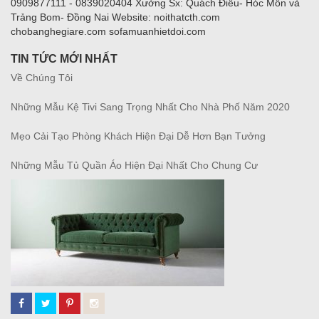
0909877111 - 0839020404 Xưởng Sx: Quách Điêu- Hóc Môn và
Trảng Bom- Đồng Nai Website: noithatcth.com
chobanghegiare.com sofamuanhietdoi.com
TIN TỨC MỚI NHẤT
Về Chúng Tôi
Những Mẫu Kệ Tivi Sang Trọng Nhất Cho Nhà Phố Năm 2020
Mẹo Cải Tạo Phòng Khách Hiện Đại Dễ Hơn Bạn Tưởng
Những Mẫu Tủ Quần Áo Hiện Đại Nhất Cho Chung Cư