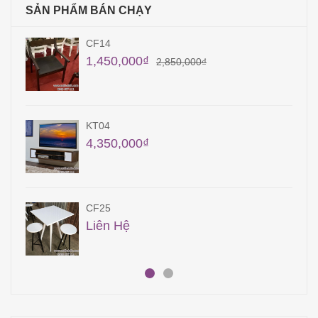
SẢN PHẨM BÁN CHẠY
CF14
1,450,000
₫
2,850,000
₫
KT04
4,350,000
₫
CF25
Liên Hệ