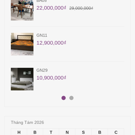
KT10
9,450,000
₫
QA12
22,400,000
₫
23,400,000
₫
QA15
18,000,000
₫
Tháng Tám 2026
H
B
T
N
S
B
C