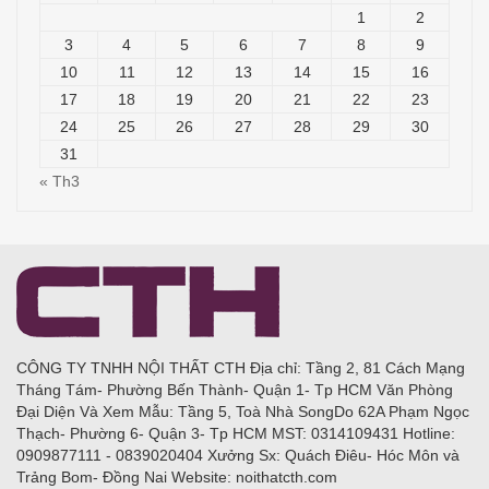
1
2
3
4
5
6
7
8
9
10
11
12
13
14
15
16
17
18
19
20
21
22
23
24
25
26
27
28
29
30
31
« Th3
CÔNG TY TNHH NỘI THẤT CTH Địa chỉ: Tầng 2, 81 Cách Mạng
Tháng Tám- Phường Bến Thành- Quận 1- Tp HCM Văn Phòng
Đại Diện Và Xem Mẫu: Tầng 5, Toà Nhà SongDo 62A Phạm Ngọc
Thạch- Phường 6- Quận 3- Tp HCM MST: 0314109431 Hotline:
0909877111 - 0839020404 Xưởng Sx: Quách Điêu- Hóc Môn và
Trảng Bom- Đồng Nai Website: noithatcth.com