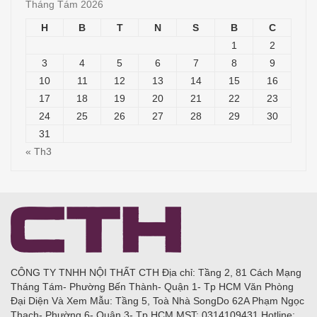
Tháng Tám 2026
H
B
T
N
S
B
C
1
2
3
4
5
6
7
8
9
10
11
12
13
14
15
16
17
18
19
20
21
22
23
24
25
26
27
28
29
30
31
« Th3
CÔNG TY TNHH NỘI THẤT CTH Địa chỉ: Tầng 2, 81 Cách Mạng
Tháng Tám- Phường Bến Thành- Quận 1- Tp HCM Văn Phòng
Đại Diện Và Xem Mẫu: Tầng 5, Toà Nhà SongDo 62A Phạm Ngọc
Thạch- Phường 6- Quận 3- Tp HCM MST: 0314109431 Hotline: