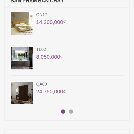
SẢN PHẨM BÁN CHẠY
GN43
16,000,000
₫
17,590,000
₫
QA21
18,000,000
₫
GN03
12,900,000
₫
13,900,000
₫