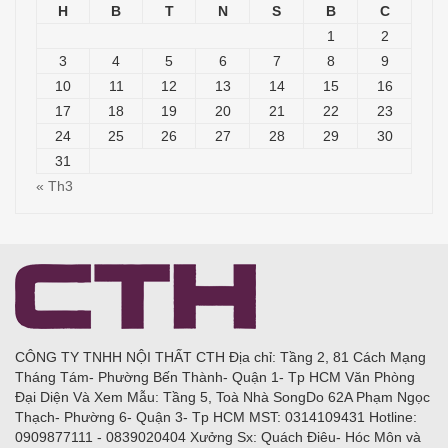
H
B
T
N
S
B
C
1
2
3
4
5
6
7
8
9
10
11
12
13
14
15
16
17
18
19
20
21
22
23
24
25
26
27
28
29
30
31
« Th3
CÔNG TY TNHH NỘI THẤT CTH Địa chỉ: Tầng 2, 81 Cách Mạng
Tháng Tám- Phường Bến Thành- Quận 1- Tp HCM Văn Phòng
Đại Diện Và Xem Mẫu: Tầng 5, Toà Nhà SongDo 62A Phạm Ngọc
Thạch- Phường 6- Quận 3- Tp HCM MST: 0314109431 Hotline:
0909877111 - 0839020404 Xưởng Sx: Quách Điêu- Hóc Môn và