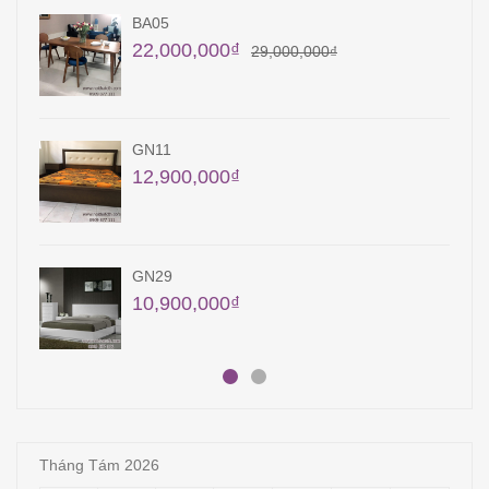
KT10
9,450,000
₫
QA12
22,400,000
₫
23,400,000
₫
QA15
18,000,000
₫
Tháng Tám 2026