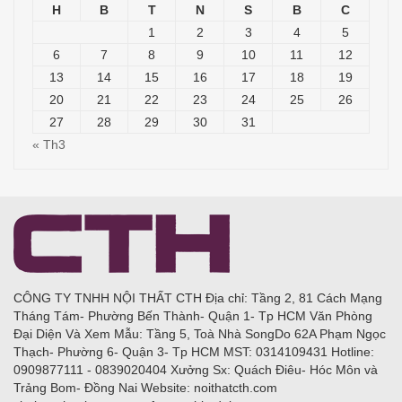
H
B
T
N
S
B
C
1
2
3
4
5
6
7
8
9
10
11
12
13
14
15
16
17
18
19
20
21
22
23
24
25
26
27
28
29
30
31
« Th3
CÔNG TY TNHH NỘI THẤT CTH Địa chỉ: Tầng 2, 81 Cách Mạng
Tháng Tám- Phường Bến Thành- Quận 1- Tp HCM Văn Phòng
Đại Diện Và Xem Mẫu: Tầng 5, Toà Nhà SongDo 62A Phạm Ngọc
Thạch- Phường 6- Quận 3- Tp HCM MST: 0314109431 Hotline:
0909877111 - 0839020404 Xưởng Sx: Quách Điêu- Hóc Môn và
Trảng Bom- Đồng Nai Website: noithatcth.com