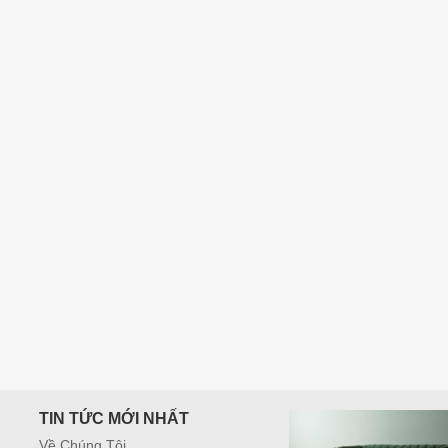
300,000
₫
TIN TỨC MỚI NHẤT
Về Chúng Tôi