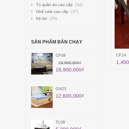
Tủ quần áo cao cấp
(34)
Ghế cafe cao cấp
(37)
Kệ tivi
(29)
SẢN PHẨM BÁN CHẠY
CF14
CF08
TB0
1,450
39,
29,900,000
₫
16,900,000
₫
GN23
KT1
12,600,000
₫
6,0
TL08
QA2