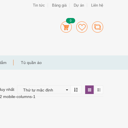
Tin tức
Bảng giá
Dự án
Liên hệ
0
 tắm
Tủ quần áo
duy nhất
-2 mobile-columns-1