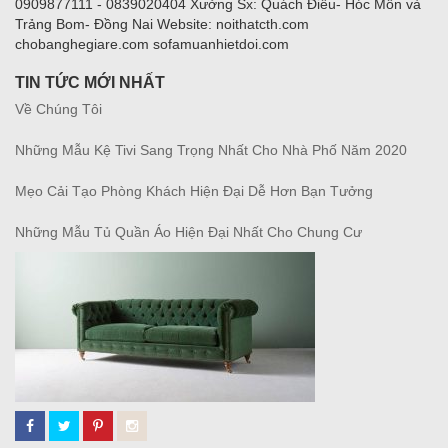
0909877111 - 0839020404 Xưởng Sx: Quách Điêu- Hóc Môn và
Trảng Bom- Đồng Nai Website: noithatcth.com
chobanghegiare.com sofamuanhietdoi.com
TIN TỨC MỚI NHẤT
Về Chúng Tôi
Những Mẫu Kệ Tivi Sang Trọng Nhất Cho Nhà Phố Năm 2020
Mẹo Cải Tạo Phòng Khách Hiện Đại Dễ Hơn Bạn Tưởng
Những Mẫu Tủ Quần Áo Hiện Đại Nhất Cho Chung Cư