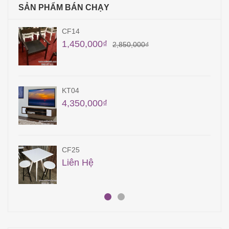
SẢN PHẨM BÁN CHẠY
CF14
1,450,000
₫
2,850,000
₫
KT04
4,350,000
₫
CF25
Liên Hệ