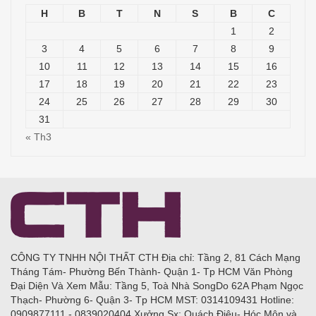
H
B
T
N
S
B
C
1
2
3
4
5
6
7
8
9
10
11
12
13
14
15
16
17
18
19
20
21
22
23
24
25
26
27
28
29
30
31
« Th3
CÔNG TY TNHH NỘI THẤT CTH Địa chỉ: Tầng 2, 81 Cách Mạng
Tháng Tám- Phường Bến Thành- Quận 1- Tp HCM Văn Phòng
Đại Diện Và Xem Mẫu: Tầng 5, Toà Nhà SongDo 62A Phạm Ngọc
Thạch- Phường 6- Quận 3- Tp HCM MST: 0314109431 Hotline:
0909877111 - 0839020404 Xưởng Sx: Quách Điêu- Hóc Môn và