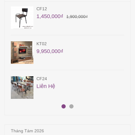
TB12
28,700,000
₫
KT15
5,400,000
₫
QA31
15,300,000
₫
Tháng Tám 2026