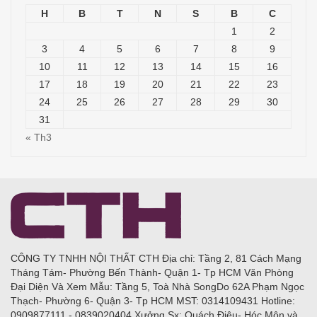
H
B
T
N
S
B
C
1
2
3
4
5
6
7
8
9
10
11
12
13
14
15
16
17
18
19
20
21
22
23
24
25
26
27
28
29
30
31
« Th3
CÔNG TY TNHH NỘI THẤT CTH Địa chỉ: Tầng 2, 81 Cách Mạng
Tháng Tám- Phường Bến Thành- Quận 1- Tp HCM Văn Phòng
Đại Diện Và Xem Mẫu: Tầng 5, Toà Nhà SongDo 62A Phạm Ngọc
Thạch- Phường 6- Quận 3- Tp HCM MST: 0314109431 Hotline:
0909877111 - 0839020404 Xưởng Sx: Quách Điêu- Hóc Môn và