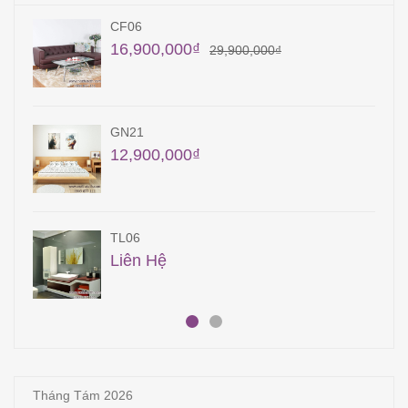
TB06
56,150,000
₫
TB31
Liên Hệ
QA25
19,400,000
₫
Tháng Tám 2026