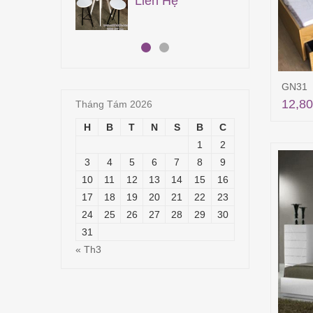
n Hệ
18,700,000
₫
14,700,000
₫
GN31
12,80
Tháng Tám 2026
H
B
T
N
S
B
C
1
2
3
4
5
6
7
8
9
10
11
12
13
14
15
16
17
18
19
20
21
22
23
24
25
26
27
28
29
30
31
« Th3