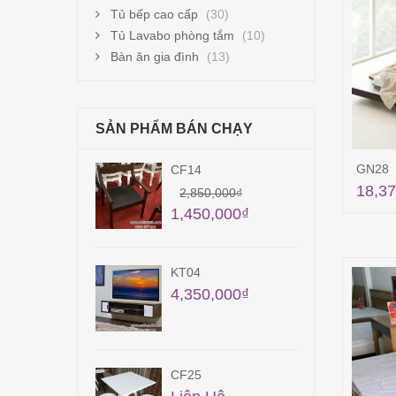
Tủ bếp cao cấp
(30)
Tủ Lavabo phòng tắm
(10)
Bàn ăn gia đình
(13)
SẢN PHẨM BÁN CHẠY
GN28
TB14
18,37
50,000
₫
41,850,000
₫
50,000
₫
40,850,000
₫
KT18
50,000
₫
11,500,000
₫
QA33