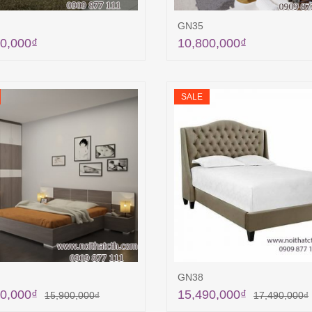
GN35
0,000
₫
10,800,000
₫
Thêm vào giỏ hàng
Thêm vào giỏ hà
SALE
GN38
0,000
₫
15,490,000
₫
15,900,000
₫
17,490,000
₫