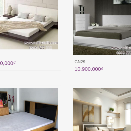
GN29
0,000
₫
10,900,000
₫
Thêm vào giỏ hàng
Thêm vào giỏ hà