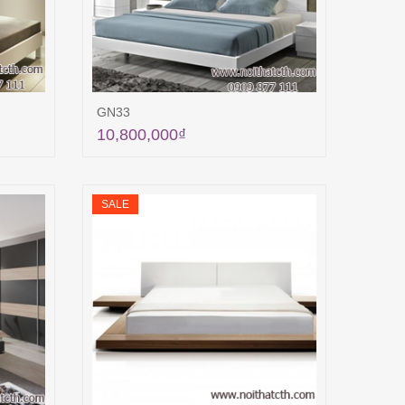
GN33
10,800,000
₫
ng
Thêm vào giỏ hàng
SALE