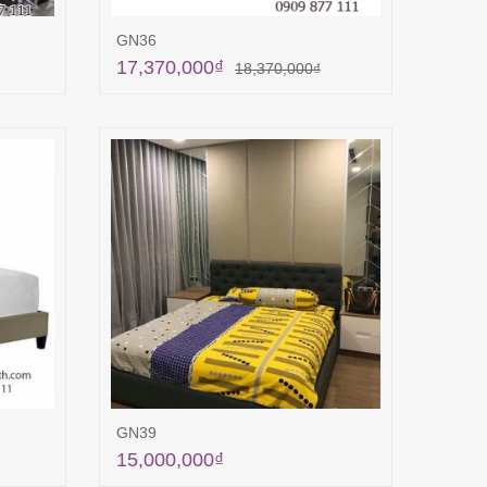
GN36
17,370,000
₫
18,370,000
₫
ng
Thêm vào giỏ hàng
GN39
15,000,000
₫