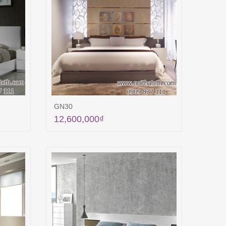
GN30
12,600,000
₫
ng
Thêm vào giỏ hàng