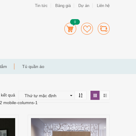
Tin tức
Bảng giá
Dự án
Liên hệ
0
 tắm
Tủ quần áo
2 kết quả
-2 mobile-columns-1