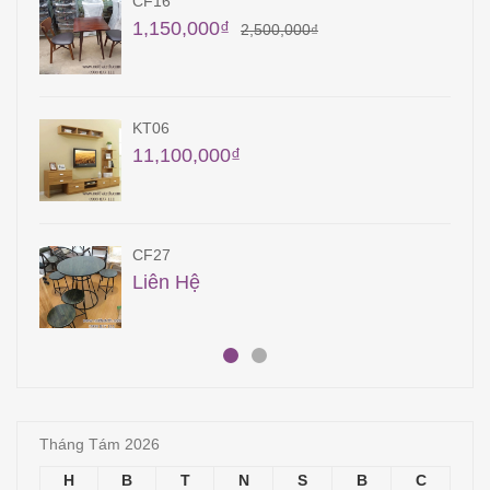
TB16
55,100,000
₫
KT20
7,500,000
₫
BA 11
2,950,000
₫
5,500,000
₫
Tháng Tám 2026
H
B
T
N
S
B
C