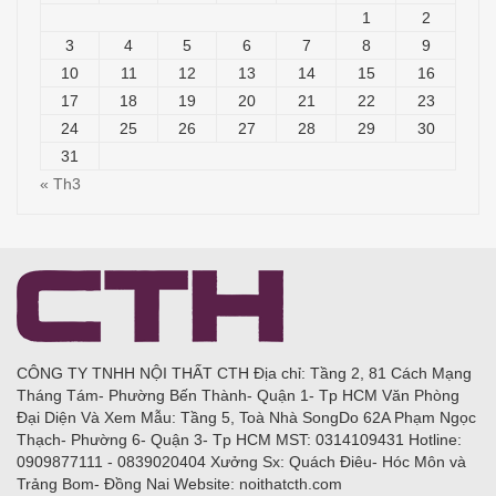
1
2
3
4
5
6
7
8
9
10
11
12
13
14
15
16
17
18
19
20
21
22
23
24
25
26
27
28
29
30
31
« Th3
CÔNG TY TNHH NỘI THẤT CTH Địa chỉ: Tầng 2, 81 Cách Mạng
Tháng Tám- Phường Bến Thành- Quận 1- Tp HCM Văn Phòng
Đại Diện Và Xem Mẫu: Tầng 5, Toà Nhà SongDo 62A Phạm Ngọc
Thạch- Phường 6- Quận 3- Tp HCM MST: 0314109431 Hotline:
0909877111 - 0839020404 Xưởng Sx: Quách Điêu- Hóc Môn và
Trảng Bom- Đồng Nai Website: noithatcth.com